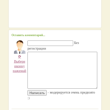
Оставить комментарий...
Без
регистрации
⟳
Выбери
иконку
нажимай
- модерируется очень предвзято
:)