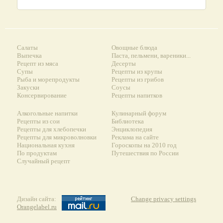
Салаты
Овощные блюда
Выпечка
Паста, пельмени, вареники...
Рецепт из мяса
Десерты
Супы
Рецепты из крупы
Рыба и морепродукты
Рецепты из грибов
Закуски
Соусы
Консервирование
Рецепты напитков
Алкогольные напитки
Кулинарный форум
Рецепты из сои
Библиотека
Рецепты для хлебопечки
Энциклопедия
Рецепты для микроволновки
Реклама на сайте
Национальная кухня
Гороскопы на 2010 год
По продуктам
Путешествия по России
Случайный рецепт
Дизайн сайта:
Change privacy settings
Orangelabel.ru