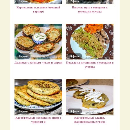
5 фото
7 фото
Корнеплоды в духовке (овощной
Пюре из нута с овощами и
гарнир)
солеными огурца
8 фото
8 фото
Драники с зеленым луком и сыром
Поджарка из свинины с овощами в
духовке
9 фото
8 фото
Картофельные лепешки из пюре с
Картофельные оладьи,
укропом и
фаршированные гриба