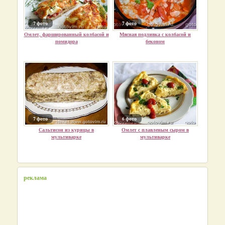
7 фото
7 фото
Омлет, фаршированный колбасой и
Мясная подливка с колбасой и
помидора
беконом
7 фото
6 фото
Сальтисон из курицы в
Омлет с плавленым сыром в
мультиварке
мультиварке
реклама