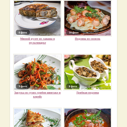
6 фото
10 фото
Мясной рулет из лаваша в
Подлива из сосисок
мультиварке
9 фото
8 фото
Закуска из сухих грибов шиитаке и
Грибная подлива
корейс