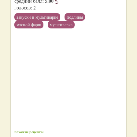
5.00
средний балл:
голосов:
2
закуски в мультиварке
подливы
мясной фарш
мультиварка
похожие рецепты