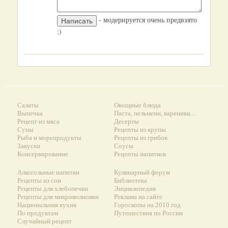
- модерируется очень предвзято
:)
Салаты
Овощные блюда
Выпечка
Паста, пельмени, вареники...
Рецепт из мяса
Десерты
Супы
Рецепты из крупы
Рыба и морепродукты
Рецепты из грибов
Закуски
Соусы
Консервирование
Рецепты напитков
Алкогольные напитки
Кулинарный форум
Рецепты из сои
Библиотека
Рецепты для хлебопечки
Энциклопедия
Рецепты для микроволновки
Реклама на сайте
Национальная кухня
Гороскопы на 2010 год
По продуктам
Путешествия по России
Случайный рецепт