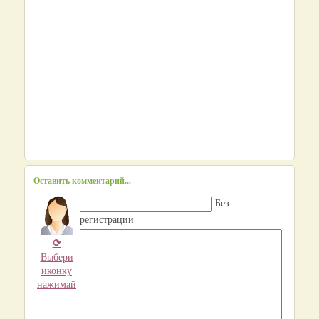
Оставить комментарий...
Без
регистрации
⟳
Выбери
иконку
нажимай