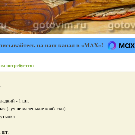
писывайтесь на наш канал в «MAX»!
ам потребуется:
а
ладкий - 1 шт.
ная (лучше маленькие колбаски)
бутылка
2 шт.