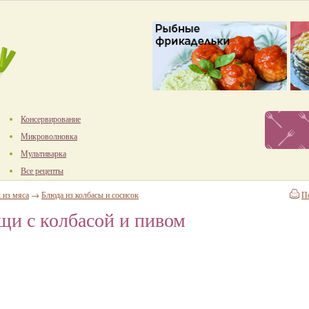
Консервирование
Микроволновка
Мультиварка
Все рецепты
 из мяса
→
Блюда из колбасы и сосисок
П
и с колбасой и пивом