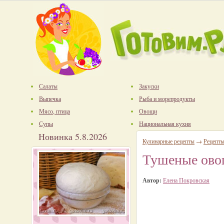
Салаты
Закуски
Выпечка
Рыба и морепродукты
Мясо, птица
Овощи
Супы
Национальная кухня
Новинка 5.8.2026
Кулинарные рецепты
→
Рецепты
Тушеные овощ
Автор:
Елена Покровская