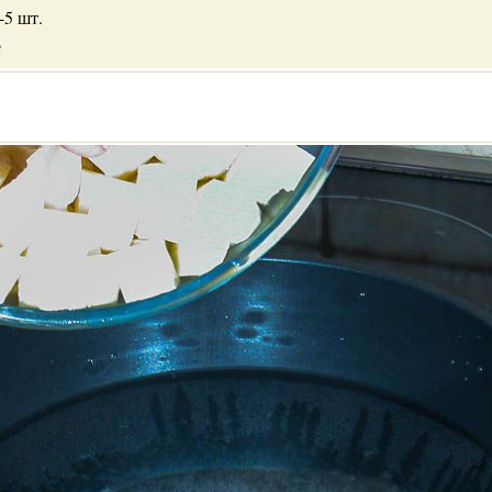
-5 шт.
е