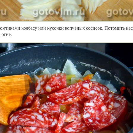
омтиками колбасу или кусочки копченых сосисок. Потомить нес
 огне.