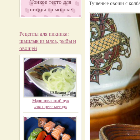
Тонкое тесто для
Тушеные овощи с колб
пиццы на молоке
Рецепты для пикника:
шашлык из мяса, рыбы и
овощей
Маринованный лук
«экспресс-метод»