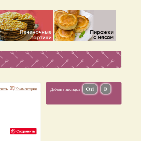
Ctrl
D
ечать
Комментарии
Добавь в закладки
+
Сохранить