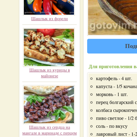
Шашлык из форели
Под
Для приготовления в
Шашлык из курицы в
майонезе
картофель - 4 шт.
капуста - 1/5 кочан
морковь - 1 шт.
перец болгарский с
колбаса сырокопче
пиво светлое - 1/2 
соль - по вкусу
Шашлык из сердца на
мангале в маринаде с перцем
лавровый лист - 1-