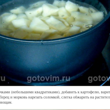
чками (небольшими квадратиками), добавить к картофелю, вари
Перец и морковь нарезать соломкой, слегка обжарить на растите
овощам.