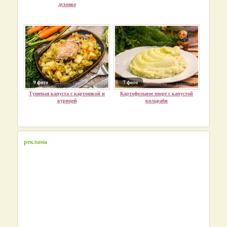
духовке
9 фото
7 фото
Тушеная капуста с картошкой и
Картофельное пюре с капустой
курицей
кольраби
реклама