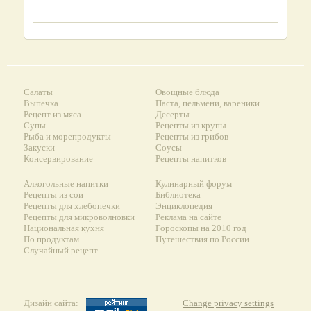
Салаты
Овощные блюда
Выпечка
Паста, пельмени, вареники...
Рецепт из мяса
Десерты
Супы
Рецепты из крупы
Рыба и морепродукты
Рецепты из грибов
Закуски
Соусы
Консервирование
Рецепты напитков
Алкогольные напитки
Кулинарный форум
Рецепты из сои
Библиотека
Рецепты для хлебопечки
Энциклопедия
Рецепты для микроволновки
Реклама на сайте
Национальная кухня
Гороскопы на 2010 год
По продуктам
Путешествия по России
Случайный рецепт
Дизайн сайта:
Change privacy settings