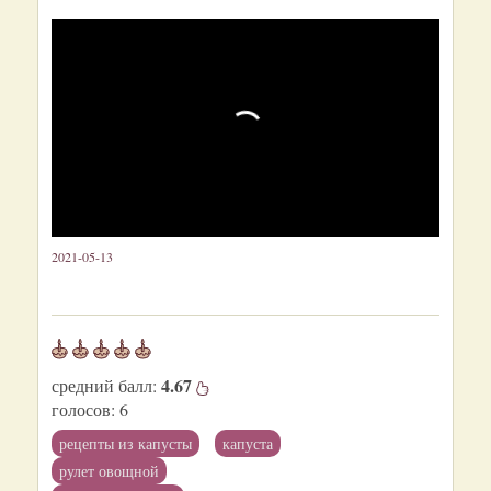
2021-05-13
4.67
средний балл:
голосов:
6
рецепты из капусты
капуста
рулет овощной