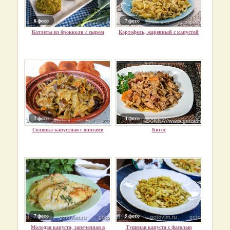
8 фото
7 фото
Котлеты из брокколи с сыром
Картофель, жаренный с капустой
7 фото
4 фото
Солянка капустная с опятами
Бигос
7 фото
5 фото
Молодая капуста, запеченная в
Тушеная капуста с фасолью