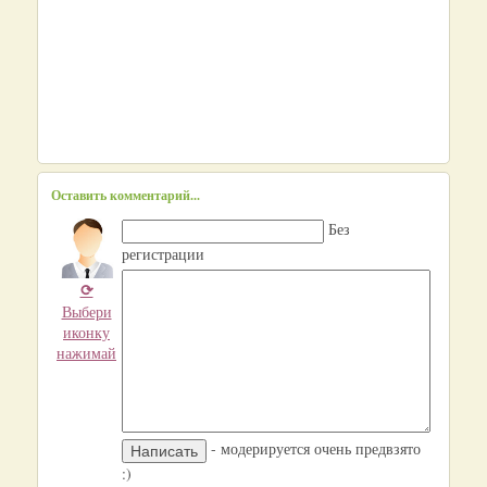
Оставить комментарий...
Без
регистрации
⟳
Выбери
иконку
нажимай
- модерируется очень предвзято
:)