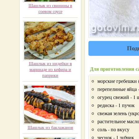
Шашлык из свинины в
соевом соусе
Под
Шашлык из индейки в
Для приготовления са
маринаде из кефира и
паприки
морские гребешки 
перепелиные яйца -
огурец свежий - 1 
редиска - 1 пучок
свежая зелень (укр
растительное масл
Шашлык из баклажанов
соль - по вкусу
чеснок - 1 зубчик