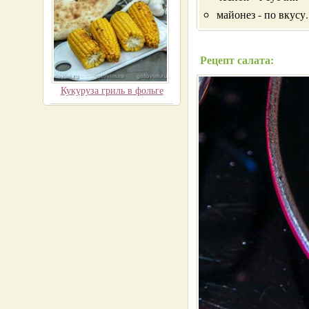
майонез - по вкусу.
Рецепт салата:
Кукуруза гриль в фольге