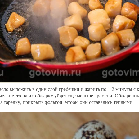
асло выложить в один слой гребешки и жарить по 1-2 минуты с 
мелкие, то на их обжарку уйдет еще меньше времени. Обжаренны
а тарелку, прикрыть фольгой. Чтобы они оставались теплыми.