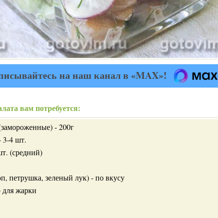
писывайтесь на наш канал в «MAX»!
лата вам потребуется:
(замороженные) - 200г
 3-4 шт.
шт. (средний)
оп, петрушка, зеленый лук) - по вкусу
о для жарки