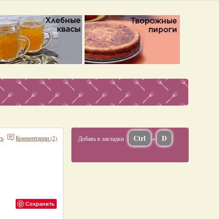
Ctrl
D
ть
Комментарии (2)
Добавь в закладки
+
Сохранить