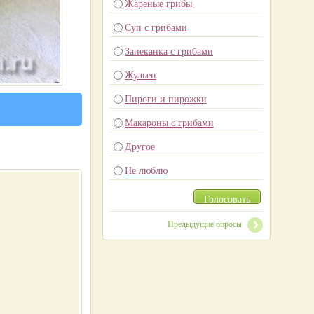
Жареные грибы
Суп с грибами
Запеканка с грибами
Жульен
Пироги и пирожки
Макароны с грибами
Другое
Не люблю
Голосовать
Предыдущие опросы