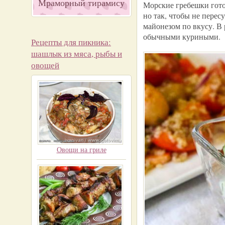
Мраморный тирамису
Морские гребешки готов
но так, чтобы не пере
майонезом по вкусу. В
обычными куриными.
Рецепты для пикника:
шашлык из мяса, рыбы и
овощей
Овощи на гриле