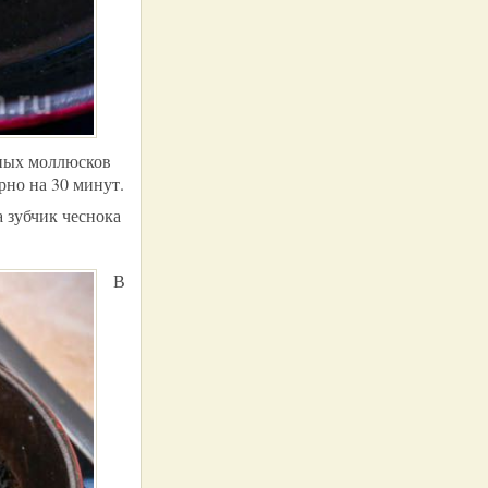
нных моллюсков
рно на 30 минут.
а зубчик чеснока
В