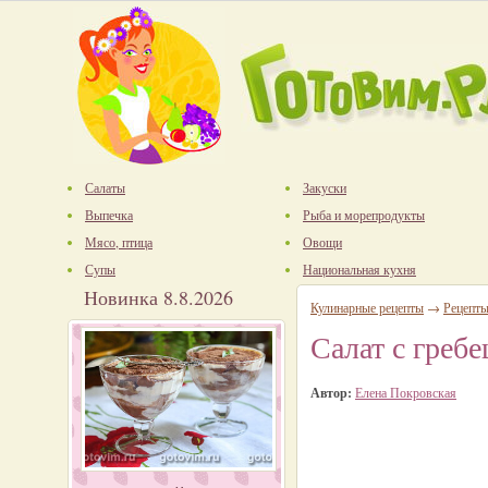
Салаты
Закуски
Выпечка
Рыба и морепродукты
Мясо, птица
Овощи
Супы
Национальная кухня
Новинка 8.8.2026
Кулинарные рецепты
→
Рецепты
Салат с греб
Автор:
Елена Покровская