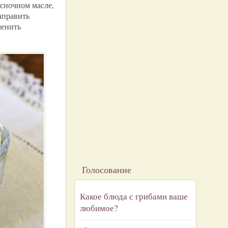
есночном масле,
аправить
менить
Голосование
Какое блюда с грибами ваше
любимое?