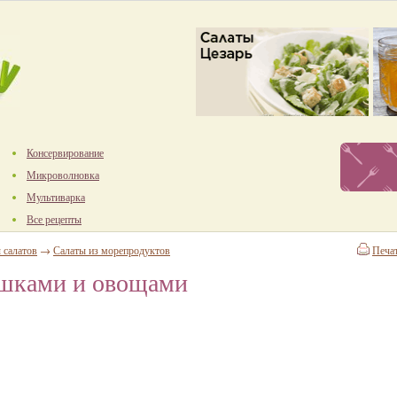
Консервирование
Микроволновка
Мультиварка
Все рецепты
 салатов
→
Салаты из морепродуктов
Печа
ешками и овощами