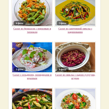
6 фото
3 фото
Салат из брокколи с морковью и
Салат из запеченной свеклы с
чесноком
маринованно
5 фото
8 фото
Салат с сельдереем, помидорами и
Салат из свеклы с сыром сулугуни,
красным
огурцо