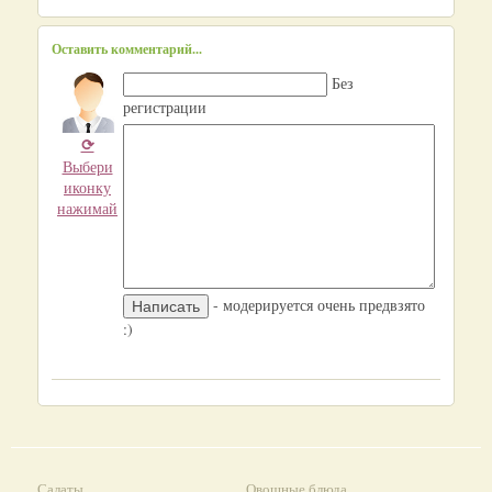
Оставить комментарий...
Без
регистрации
⟳
Выбери
иконку
нажимай
- модерируется очень предвзято
:)
Салаты
Овощные блюда