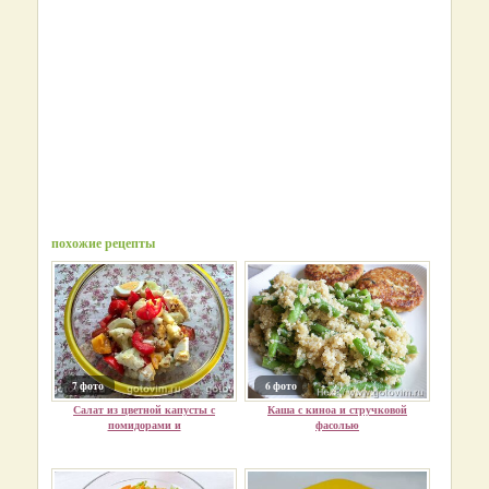
похожие рецепты
7 фото
6 фото
Салат из цветной капусты с
Каша с киноа и стручковой
помидорами и
фасолью