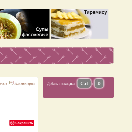
Ctrl
D
ечать
Комментарии
Добавь в закладки
+
Сохранить