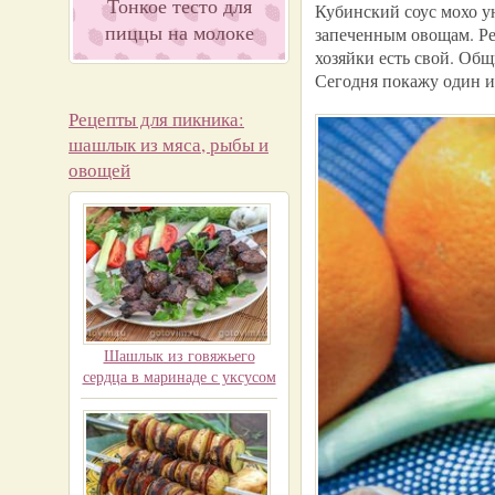
Тонкое тесто для
Кубинский соус мохо у
пиццы на молоке
запеченным овощам. Ре
хозяйки есть свой. Общ
Сегодня покажу один и
Рецепты для пикника:
шашлык из мяса, рыбы и
овощей
Шашлык из говяжьего
сердца в маринаде с уксусом