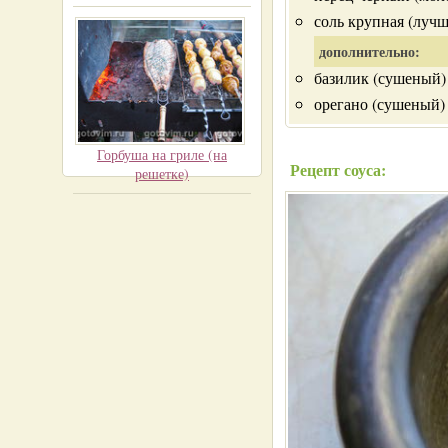
соль крупная (лучш
дополнительно:
базилик (сушеный) -
орегано (сушеный) -
Горбуша на гриле (на
Рецепт соуса:
решетке)