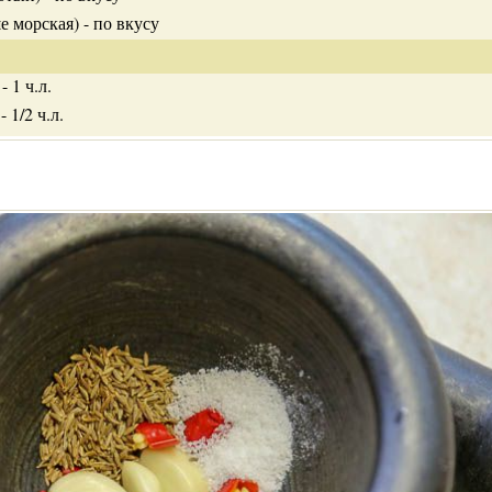
е морская) - по вкусу
 1 ч.л.
 1/2 ч.л.