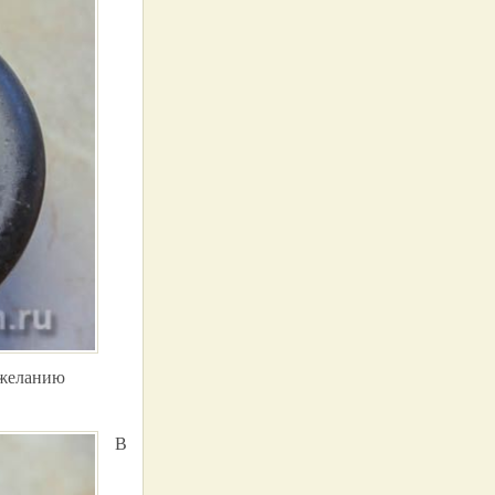
 желанию
В