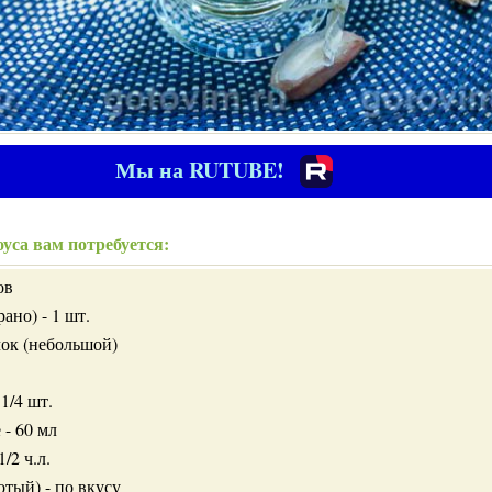
Мы на RUTUBE!
уса вам потребуется:
ов
ано) - 1 шт.
чок (небольшой)
1/4 шт.
 - 60 мл
/2 ч.л.
тый) - по вкусу