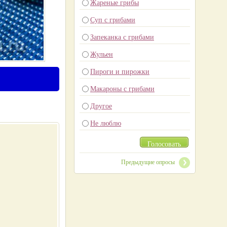
Жареные грибы
Суп с грибами
Запеканка с грибами
Жульен
Пироги и пирожки
Макароны с грибами
Другое
Не люблю
Голосовать
Предыдущие опросы