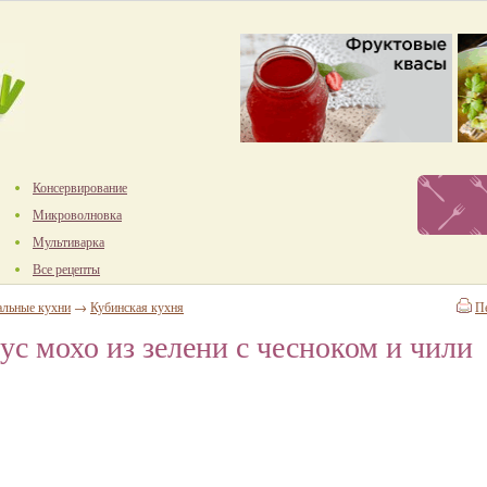
Консервирование
Микроволновка
Мультиварка
Все рецепты
альные кухни
→
Кубинская кухня
П
ус мохо из зелени с чесноком и чили