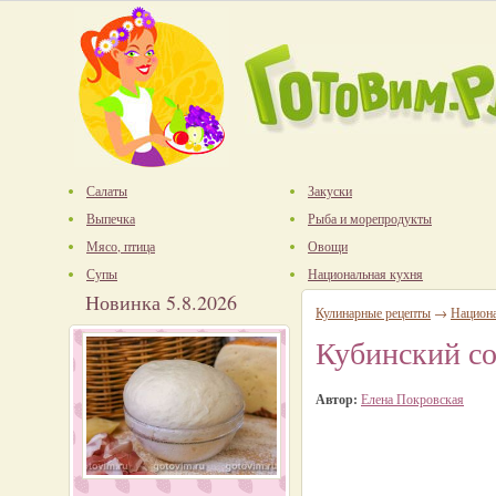
Салаты
Закуски
Выпечка
Рыба и морепродукты
Мясо, птица
Овощи
Супы
Национальная кухня
Новинка 5.8.2026
Кулинарные рецепты
→
Национ
Кубинский со
Автор:
Елена Покровская