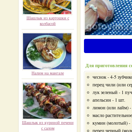
Шашлык из картошки с
колбасой
Для приготовления со
Налим на мангале
чеснок - 4-5 зубчик
перец чили (или сер
лук зеленый - 1 пу
апельсин - 1 шт.
лимон (или лайм) - 
масло растительное
Шашлык из куриной печени
кумин (молотый) - 1
с салом
перец черный (моло