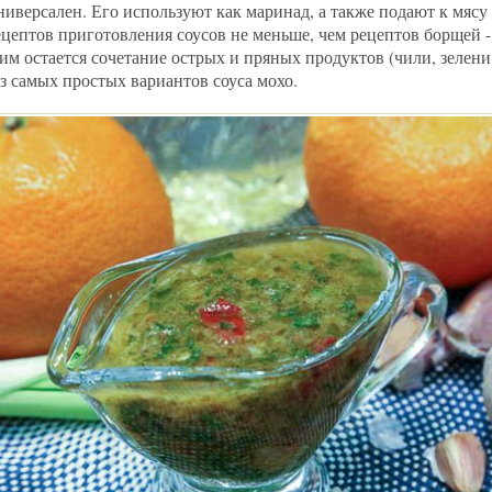
ниверсален. Его используют как маринад, а также подают к мясу
цептов приготовления соусов не меньше, чем рецептов борщей -
им остается сочетание острых и пряных продуктов (чили, зелени
з самых простых вариантов соуса мохо.