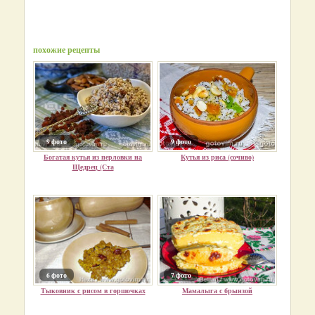
похожие рецепты
9 фото
9 фото
Богатая кутья из перловки на
Кутья из риса (сочиво)
Щедрец (Ста
6 фото
7 фото
Тыковник с рисом в горшочках
Мамалыга с брынзой