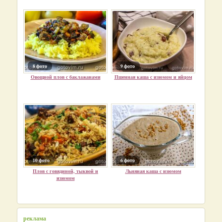
8 фото
9 фото
Овощной плов с баклажанами
Пшенная каша с изюмом и яйцом
10 фото
6 фото
Плов с говядиной, тыквой и
Льняная каша с изюмом
изюмом
реклама