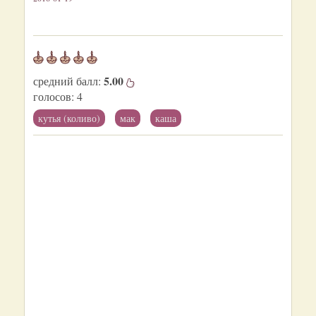
5.00
средний балл:
голосов:
4
кутья (коливо)
мак
каша