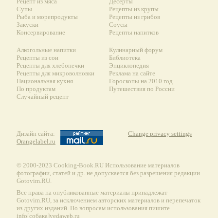
Рецепт из мяса
Десерты
Супы
Рецепты из крупы
Рыба и морепродукты
Рецепты из грибов
Закуски
Соусы
Консервирование
Рецепты напитков
Алкогольные напитки
Кулинарный форум
Рецепты из сои
Библиотека
Рецепты для хлебопечки
Энциклопедия
Рецепты для микроволновки
Реклама на сайте
Национальная кухня
Гороскопы на 2010 год
По продуктам
Путешествия по России
Случайный рецепт
Дизайн сайта:
Change privacy settings
Orangelabel.ru
© 2000-2023 Сooking-Book.RU Использование материалов
фотографии, статей и др. не допускается без разрешения редакции
Gotovim.RU.
Все права на опубликованные материалы принадлежат
Gotovim.RU, за исключением авторских материалов и перепечаток
из других изданий. По вопросам использования пишите
info[собака]vedaweb.ru