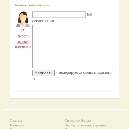
Оставить комментарий...
Без
регистрации
⟳
Выбери
иконку
нажимай
- модерируется очень предвзято
:)
Салаты
Овощные блюда
Выпечка
Паста, пельмени, вареники...