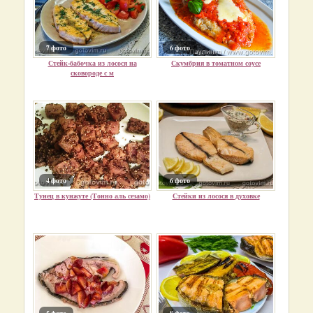
7 фото
6 фото
Стейк-бабочка из лосося на
Скумбрия в томатном соусе
сковороде с м
4 фото
6 фото
Тунец в кунжуте (Тонно аль сезамо)
Стейки из лосося в духовке