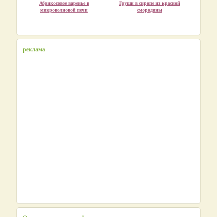
Абрикосовое варенье в
Груши в сиропе из красной
микроволновой печи
смородины
реклама