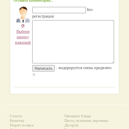
Оставить комментарий...
Без
регистрации
⟳
Выбери
иконку
нажимай
- модерируется очень предвзято
:)
Салаты
Овощные блюда
Выпечка
Паста, пельмени, вареники...
Рецепт из мяса
Десерты