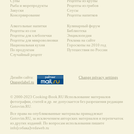
Супы
Рецепты из крупы
Рыба и морепродукты
Рецепты из грибов
Закуски
Соусы
Консервирование
Рецепты напитков
Алкогольные напитки
Кулинарный форум
Рецепты из сои
Библиотека
Рецепты для хлебопечки
Энциклопедия
Рецепты для микроволновки
Реклама на сайте
Национальная кухня
Гороскопы на 2010 год
По продуктам
Путешествия по России
Случайный рецепт
Дизайн сайта:
Change privacy settings
Orangelabel.ru
© 2000-2023 Сooking-Book.RU Использование материалов
фотографии, статей и др. не допускается без разрешения редакции
Gotovim.RU.
Все права на опубликованные материалы принадлежат
Gotovim.RU, за исключением авторских материалов и перепечаток
из других изданий. По вопросам использования пишите
info[собака]vedaweb.ru