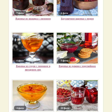
7 фото
4 фото
Варенье из инжира с лимоном
Брусничное варенье с медом
6 фото
5 фото
Варенье из груш с лимоном в
Варенье из ревеня с портвейном
янтарном сир
4 фото
11 фото