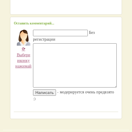
Оставить комментарий...
Без
регистрации
⟳
Выбери
иконку
нажимай
- модерируется очень предвзято
:)