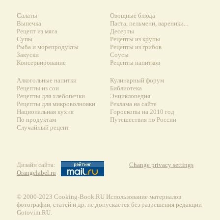
Салаты
Овощные блюда
Выпечка
Паста, пельмени, вареники...
Рецепт из мяса
Десерты
Супы
Рецепты из крупы
Рыба и морепродукты
Рецепты из грибов
Закуски
Соусы
Консервирование
Рецепты напитков
Алкогольные напитки
Кулинарный форум
Рецепты из сои
Библиотека
Рецепты для хлебопечки
Энциклопедия
Рецепты для микроволновки
Реклама на сайте
Национальная кухня
Гороскопы на 2010 год
По продуктам
Путешествия по России
Случайный рецепт
Дизайн сайта:
Change privacy settings
Orangelabel.ru
© 2000-2023 Сooking-Book.RU Использование материалов
фотографии, статей и др. не допускается без разрешения редакции
Gotovim.RU.