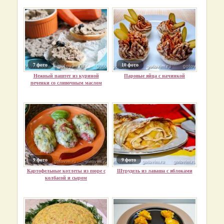
7 фото
10 фото
Нежный паштет из куриной
Паровые яйца с начинкой
печенки со сливочным маслом
9 фото
9 фото
Картофельные котлеты из пюре с
Штрудель из лаваша с яблоками
колбасой и сыром