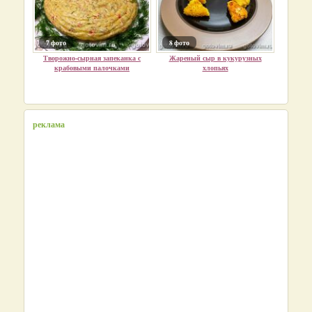
7 фото
8 фото
Творожно-сырная запеканка с
Жареный сыр в кукурузных
крабовыми палочками
хлопьях
реклама