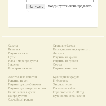
- модерируется очень предвзято
:)
Салаты
Овощные блюда
Выпечка
Паста, пельмени, вареники...
Рецепт из мяса
Десерты
Супы
Рецепты из крупы
Рыба и морепродукты
Рецепты из грибов
Закуски
Соусы
Консервирование
Рецепты напитков
Алкогольные напитки
Кулинарный форум
Рецепты из сои
Библиотека
Рецепты для хлебопечки
Энциклопедия
Рецепты для микроволновки
Реклама на сайте
Национальная кухня
Гороскопы на 2010 год
По продуктам
Путешествия по России
Случайный рецепт