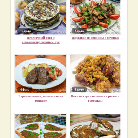
12 фото
6 фото
Печеночный торт с
Поджарка из свинины с печенью
карамелизированным лук
4 фото
5 фото
Баранья печень, запеченная на
Нежная куриная печень с рисом и
решетке
горошком