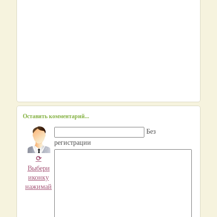
Оставить комментарий...
Без
регистрации
⟳
Выбери
иконку
нажимай