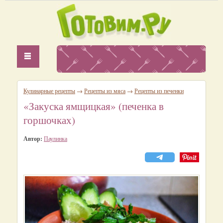
Кулинарные рецепты
→
Рецепты из мяса
→
Рецепты из печенки
«Закуска ямщицкая» (печенка в
горшочках)
Автор:
Паулинка