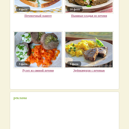
4 фото
10 фото
Печеночный паштет
Пышные оладьи из печени
5 фото
5 фото
Рулет из свиной печени
Эрбокверцхи с печенью
реклама