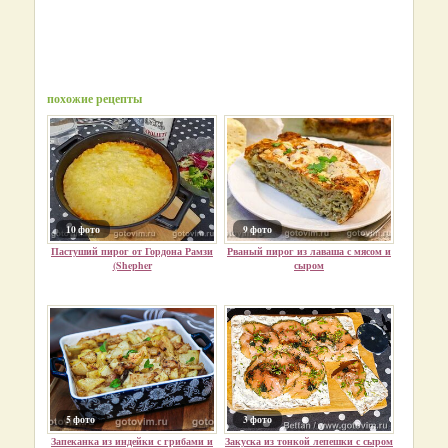
похожие рецепты
10 фото
9 фото
Пастуший пирог от Гордона Рамзи
Рваный пирог из лаваша с мясом и
(Shepher
сыром
5 фото
3 фото
Запеканка из индейки с грибами и
Закуска из тонкой лепешки с сыром