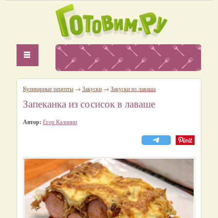
Кулинарные рецепты
→
Закуски
→
Закуски из лаваша
Запеканка из сосисок в лаваше
Автор:
Егор Калинин