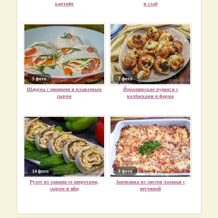
картофе
и слаб
5 фото
7 фото
Шаурма с овощами и плавленым
Йоркширские пудинги с
сыром
колбасками в форма
14 фото
8 фото
Рулет из лаваша со шпротами,
Запеканка из листов лазаньи с
сыром и яйц
ветчиной