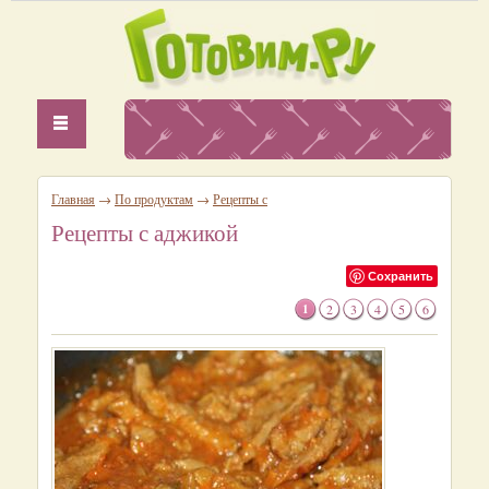
Главная
→
По продуктам
→
Рецепты с
Рецепты с аджикой
Сохранить
1
2
3
4
5
6