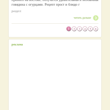
говядина с огурцами. Рецепт прост и блюдо г
раздел:
читать дальше
1
2
3
4
5
6
реклама