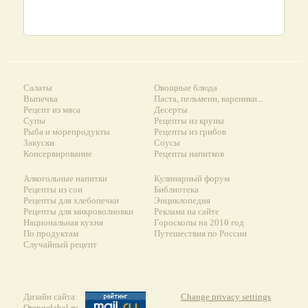
Салаты
Овощные блюда
Выпечка
Паста, пельмени, вареники...
Рецепт из мяса
Десерты
Супы
Рецепты из крупы
Рыба и морепродукты
Рецепты из грибов
Закуски
Соусы
Консервирование
Рецепты напитков
Алкогольные напитки
Кулинарный форум
Рецепты из сои
Библиотека
Рецепты для хлебопечки
Энциклопедия
Рецепты для микроволновки
Реклама на сайте
Национальная кухня
Гороскопы на 2010 год
По продуктам
Путешествия по России
Случайный рецепт
Дизайн сайта:
Change privacy settings
Orangelabel.ru