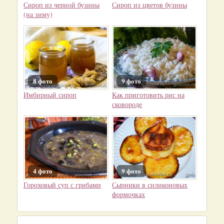
Сироп из черной бузины
Сироп из цветов бузины
(на зиму)
8 фото
9 фото
Имбирный сироп
Как приготовить рис на
сковороде
4 фото
9 фото
Гороховый суп с грибами
Сырники в силиконовых
формочках