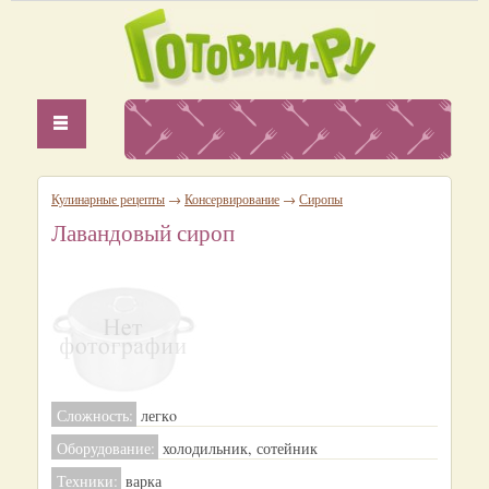
Кулинарные рецепты
→
Консервирование
→
Сиропы
Лавандовый сироп
Сложность:
легкo
Оборудование:
холодильник, сотейник
Техники:
варка