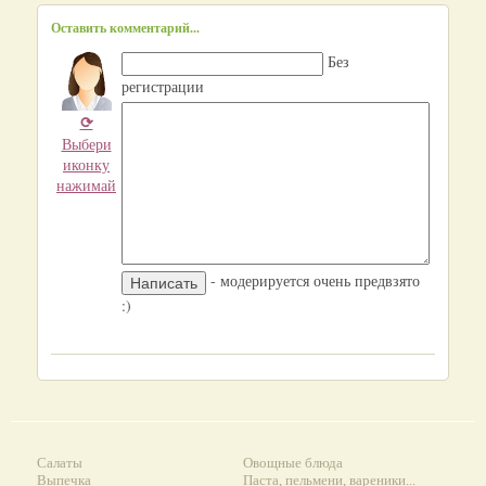
Оставить комментарий...
Без
регистрации
⟳
Выбери
иконку
нажимай
- модерируется очень предвзято
:)
Салаты
Овощные блюда
Выпечка
Паста, пельмени, вареники...