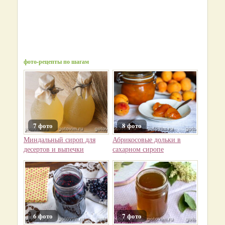
фото-рецепты по шагам
7 фото
8 фото
Миндальный сироп для
Абрикосовые дольки в
десертов и выпечки
сахарном сиропе
6 фото
7 фото