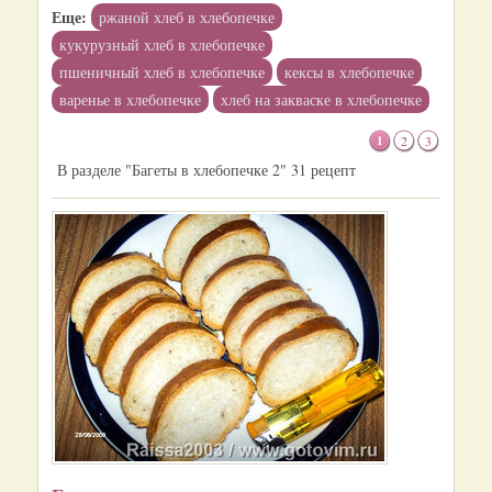
Еще:
ржаной хлеб в хлебопечке
кукурузный хлеб в хлебопечке
пшеничный хлеб в хлебопечке
кексы в хлебопечке
варенье в хлебопечке
хлеб на закваске в хлебопечке
1
2
3
В разделе "Багеты в хлебопечке 2" 31 рецепт