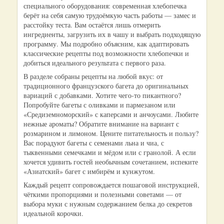
специального оборудования: современная хлебопечка
берёт на себя самую трудоёмкую часть работы — замес и
расстойку теста. Вам остаётся лишь отмерить
ингредиенты, загрузить их в чашу и выбрать подходящую
программу. Мы подробно объясним, как адаптировать
классические рецепты под возможности хлебопечки и
добиться идеального результата с первого раза.
В разделе собраны рецепты на любой вкус: от
традиционного французского багета до оригинальных
вариаций с добавками. Хотите чего‑то пикантного?
Попробуйте багеты с оливками и пармезаном или
«Средиземноморский» с каперсами и анчоусами. Любите
нежные ароматы? Обратите внимание на вариант с
розмарином и лимоном. Цените питательность и пользу?
Вас порадуют багеты с семенами льна и чиа, с
тыквенными семечками и мёдом или с гранолой. А если
хочется удивить гостей необычным сочетанием, испеките
«Азиатский» багет с имбирём и кунжутом.
Каждый рецепт сопровождается пошаговой инструкцией,
чёткими пропорциями и полезными советами — от
выбора муки с нужным содержанием белка до секретов
идеальной корочки.