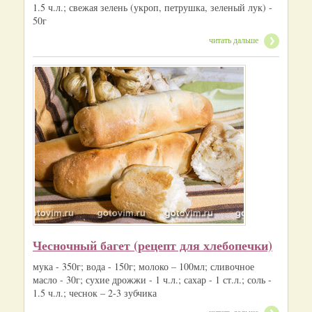
1.5 ч.л.; свежая зелень (укроп, петрушка, зеленый лук) -
50г
читать дальше
Чесночный багет (рецепт для хлебопечки)
мука - 350г; вода - 150г; молоко – 100мл; сливочное
масло - 30г; сухие дрожжи - 1 ч.л.; сахар - 1 ст.л.; соль -
1.5 ч.л.; чеснок – 2-3 зубчика
читать дальше