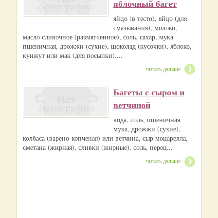
яблочный багет
яйцо (в тесто), яйцо (для
смазывания), молоко,
масло сливочное (размягченное), соль, сахар, мука
пшеничная, дрожжи (сухие), шоколад (кусочки), яблоко,
кунжут или мак (для посыпки)....
читать дальше
Багеты с сыром и
ветчиной
вода, соль, пшеничная
мука, дрожжи (сухие),
колбаса (варено-копченая) или ветчина, сыр моцарелла,
сметана (жирная), сливки (жирные), соль, перец...
читать дальше