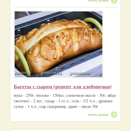
Багеты с сыром (рецепт для хлебопечки)
мука - 250г; молоко - 150мл; сливочное масло - 50г; яйцо
(желтки) - 2 шт.; сахар - 1 ст.л.; соль - 1/2 ч.л.; дрожжи
сухие - 1 ч.л.; сыр (например, эдам) - около 50г
читать дальше