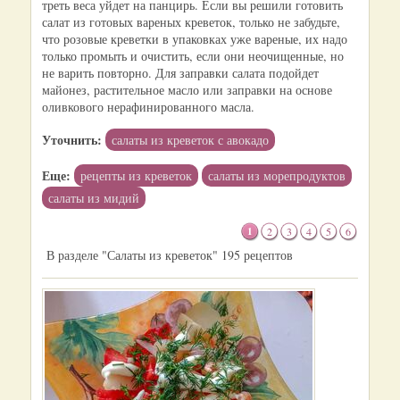
треть веса уйдет на панцирь. Если вы решили готовить
салат из готовых вареных креветок, только не забудьте,
что розовые креветки в упаковках уже вареные, их надо
только промыть и очистить, если они неочищенные, но
не варить повторно. Для заправки салата подойдет
майонез, растительное масло или заправки на основе
оливкового нерафинированного масла.
Уточнить:
салаты из креветок с авокадо
Еще:
рецепты из креветок
салаты из морепродуктов
салаты из мидий
1
2
3
4
5
6
В разделе "Салаты из креветок" 195 рецептов