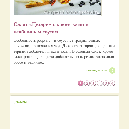
Салат «Цезарь» с креветками и
необычным соусом
Особенность рецепта - в соусе нет традиционных
анчоусов, но появился мед. Дижонская горчица с целыми
зернами добавляет пикантности. В зеленый салат, кроме
салат-ромэна для цвета добавлены по паре листиков лоло-
россо и радичио....
читать дальше
1
2
3
4
5
6
реклама