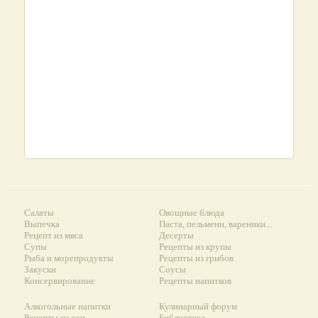
Салаты
Овощные блюда
Выпечка
Паста, пельмени, вареники...
Рецепт из мяса
Десерты
Супы
Рецепты из крупы
Рыба и морепродукты
Рецепты из грибов
Закуски
Соусы
Консервирование
Рецепты напитков
Алкогольные напитки
Кулинарный форум
Рецепты из сои
Библиотека