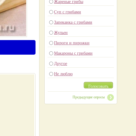
Жареные грибы
Суп с грибами
Запеканка с грибами
Жульен
Пироги и пирожки
Макароны с грибами
Другое
Не люблю
Голосовать
Предыдущие опросы