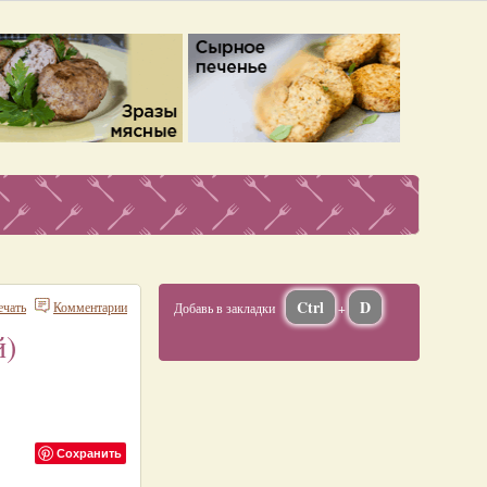
Ctrl
D
ечать
Комментарии
Добавь в закладки
+
й)
Сохранить