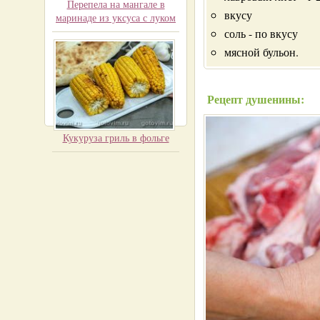
Перепела на мангале в
вкусу
маринаде из уксуса с луком
соль - по вкусу
мясной бульон.
Рецепт душенины:
Кукуруза гриль в фольге