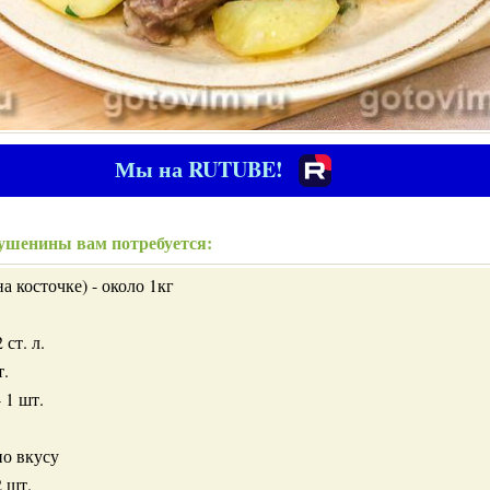
Мы на RUTUBE!
ушенины вам потребуется:
а косточке) - около 1кг
 ст. л.
т.
 1 шт.
по вкусу
2 шт.