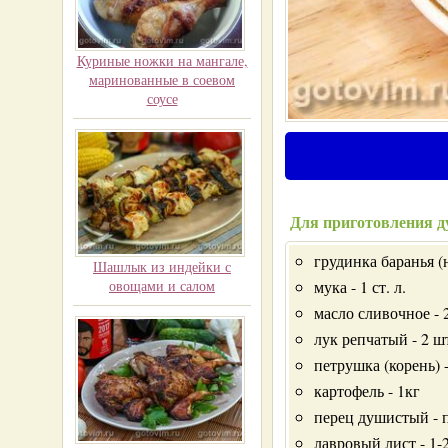
Куриные ножки на мангале,
маринованные в соевом
соусе
Для приготовления д
грудинка баранья (н
Шашлык из индейки с
овощами и салом
мука - 1 ст. л.
масло сливочное - 2
лук репчатый - 2 ш
петрушка (корень) -
картофель - 1кг
перец душистый - 
лавровый лист - 1-