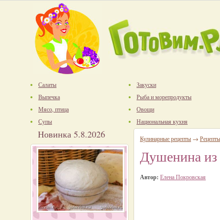
Салаты
Закуски
Выпечка
Рыба и морепродукты
Мясо, птица
Овощи
Супы
Национальная кухня
Новинка 5.8.2026
Кулинарные рецепты
→
Рецепты
Душенина из 
Автор:
Елена Покровская