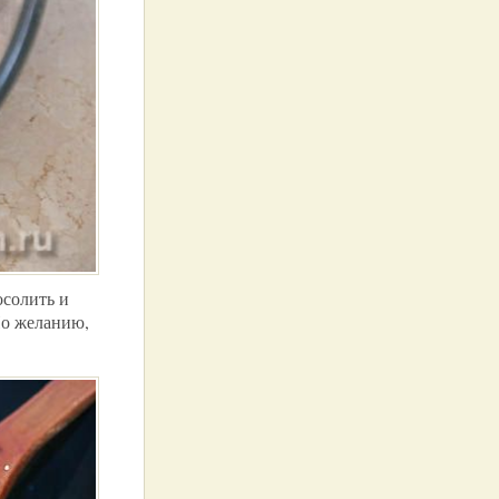
осолить и
По желанию,