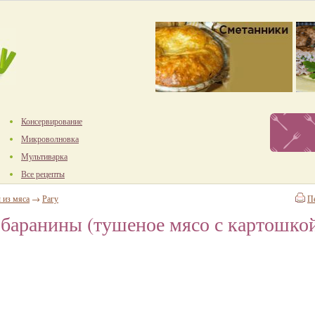
Консервирование
Микроволновка
Мультиварка
Все рецепты
 из мяса
→
Рагу
П
баранины (тушеное мясо с картошко