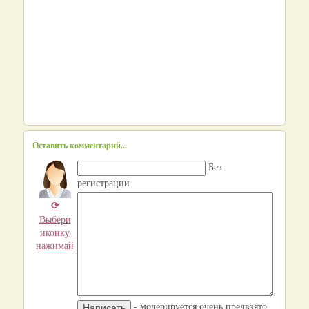
Оставить комментарий...
Без
регистрации
⟳
Выбери
иконку
нажимай
- модерируется очень предвзято