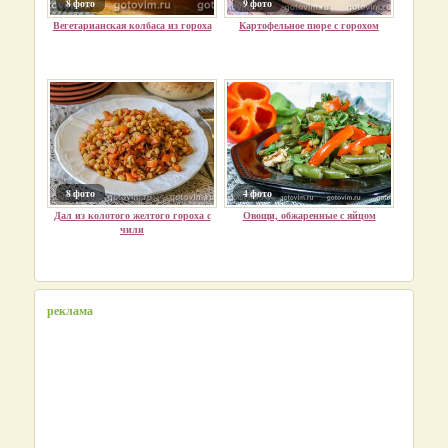
8 фото
9 фото
Вегетарианская колбаса из гороха
Картофельное пюре с горохом
8 фото
4 фото
Дал из колотого желтого гороха с
Овощи, обжаренные с яйцом
чили
реклама