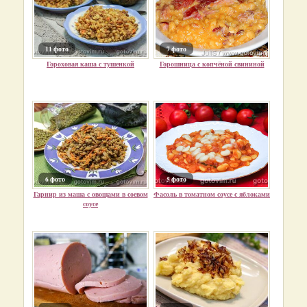
11 фото
7 фото
Гороховая каша с тушенкой
Горошница с копчёной свининой
6 фото
5 фото
Гарнир из маша с овощами в соевом
Фасоль в томатном соусе с яблоками
соусе