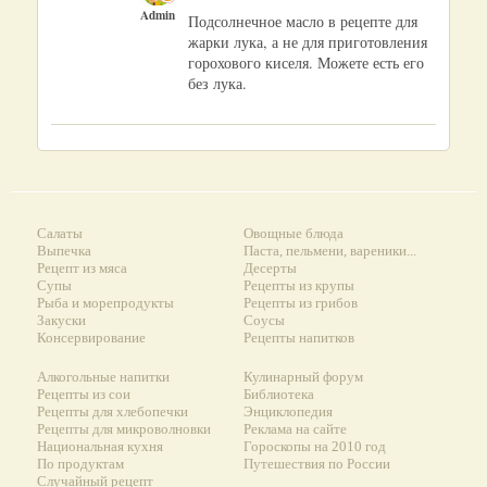
Admin
Подсолнечное масло в рецепте для
жарки лука, а не для приготовления
горохового киселя. Можете есть его
без лука.
Салаты
Овощные блюда
Выпечка
Паста, пельмени, вареники...
Рецепт из мяса
Десерты
Супы
Рецепты из крупы
Рыба и морепродукты
Рецепты из грибов
Закуски
Соусы
Консервирование
Рецепты напитков
Алкогольные напитки
Кулинарный форум
Рецепты из сои
Библиотека
Рецепты для хлебопечки
Энциклопедия
Рецепты для микроволновки
Реклама на сайте
Национальная кухня
Гороскопы на 2010 год
По продуктам
Путешествия по России
Случайный рецепт