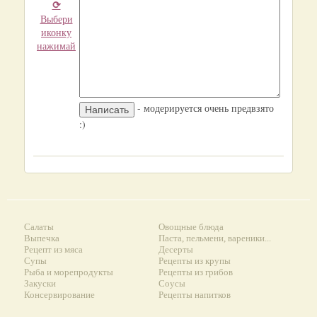
⟳
Выбери
иконку
нажимай
- модерируется очень предвзято
:)
Салаты
Овощные блюда
Выпечка
Паста, пельмени, вареники...
Рецепт из мяса
Десерты
Супы
Рецепты из крупы
Рыба и морепродукты
Рецепты из грибов
Закуски
Соусы
Консервирование
Рецепты напитков