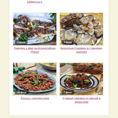
кафира на р
6 фото
9 фото
Говядина в вине по-флорентийски
Ароматная буженина из говядины,
(Peposo
запеченн
10 фото
7 фото
Фасоль с копченостями
Тушеная говядина со свеклой и
черносливо