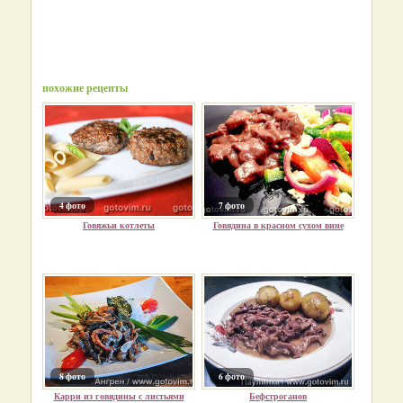
похожие рецепты
4 фото
7 фото
Говяжьи котлеты
Говядина в красном сухом вине
8 фото
6 фото
Карри из говядины с листьями
Бефстроганов