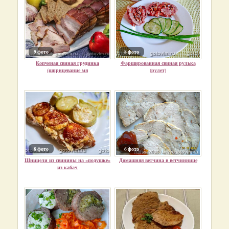
9 фото
8 фото
Копченая свиная грудинка
Фаршированная свиная рулька
(шприцевание мя
(рулет)
8 фото
6 фото
Шницели из свинины на «подушке»
Домашняя ветчина в ветчиннице
из кабач