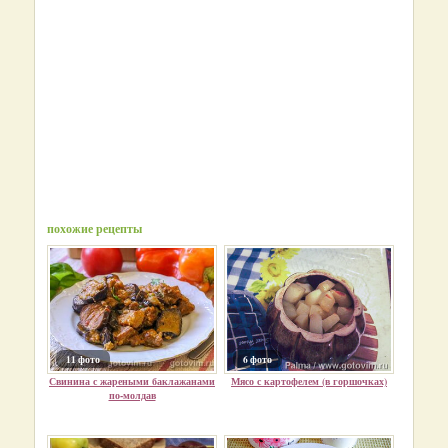
похожие рецепты
11 фото
6 фото
Свинина с жареными баклажанами
Мясо с картофелем (в горшочках)
по-молдав