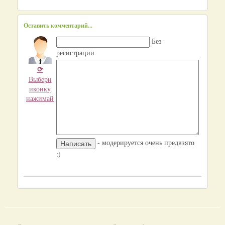
Оставить комментарий...
Без
регистрации
⟳
Выбери
иконку
нажимай
- модерируется очень предвзято
:)