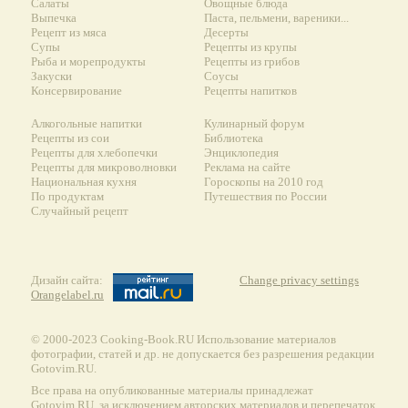
Салаты
Овощные блюда
Выпечка
Паста, пельмени, вареники...
Рецепт из мяса
Десерты
Супы
Рецепты из крупы
Рыба и морепродукты
Рецепты из грибов
Закуски
Соусы
Консервирование
Рецепты напитков
Алкогольные напитки
Кулинарный форум
Рецепты из сои
Библиотека
Рецепты для хлебопечки
Энциклопедия
Рецепты для микроволновки
Реклама на сайте
Национальная кухня
Гороскопы на 2010 год
По продуктам
Путешествия по России
Случайный рецепт
Дизайн сайта:
Change privacy settings
Orangelabel.ru
© 2000-2023 Сooking-Book.RU Использование материалов
фотографии, статей и др. не допускается без разрешения редакции
Gotovim.RU.
Все права на опубликованные материалы принадлежат
Gotovim.RU, за исключением авторских материалов и перепечаток