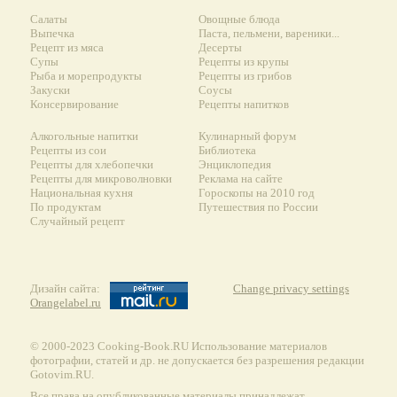
Салаты
Овощные блюда
Выпечка
Паста, пельмени, вареники...
Рецепт из мяса
Десерты
Супы
Рецепты из крупы
Рыба и морепродукты
Рецепты из грибов
Закуски
Соусы
Консервирование
Рецепты напитков
Алкогольные напитки
Кулинарный форум
Рецепты из сои
Библиотека
Рецепты для хлебопечки
Энциклопедия
Рецепты для микроволновки
Реклама на сайте
Национальная кухня
Гороскопы на 2010 год
По продуктам
Путешествия по России
Случайный рецепт
Дизайн сайта:
Change privacy settings
Orangelabel.ru
© 2000-2023 Сooking-Book.RU Использование материалов
фотографии, статей и др. не допускается без разрешения редакции
Gotovim.RU.
Все права на опубликованные материалы принадлежат