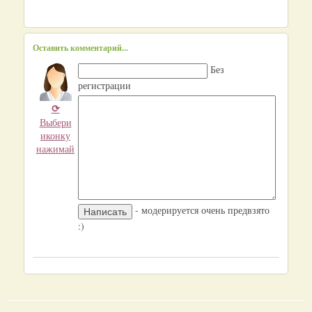
Оставить комментарий...
Без
регистрации
⟳
Выбери
иконку
нажимай
- модерируется очень предвзято
:)