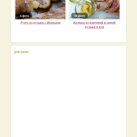
6 фото
10 фото
Рулет из рульки с яблоками
Колбаса из копченой и сырой
рульки в пла
реклама