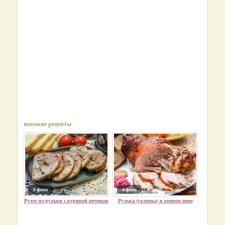
похожие рецепты
9 фото
4 фото
Рулет из рульки с куриной печенью
Рулька (голонка) в темном пиве