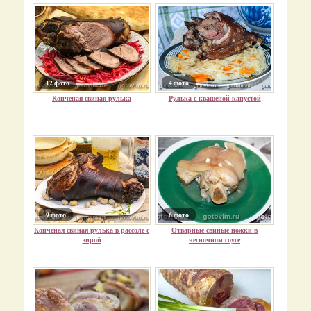
12 фото
4 фото
Копченая свиная рулька
Рулька с квашеной капустой
9 фото
6 фото
Копченая свиная рулька в рассоле с
Отварные свиные ножки в
зирой
чесночном соусе