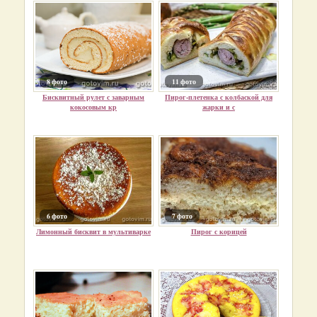
8 фото
11 фото
Бисквитный рулет с заварным
Пирог-плетенка с колбаской для
кокосовым кр
жарки и с
6 фото
7 фото
Лимонный бисквит в мультиварке
Пирог с корицей