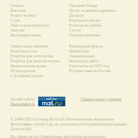
Салаты
Овощные блюда
Выпечка
Паста, пельмени, вареники...
Рецепт из мяса
Десерты
Супы
Рецепты из крупы
Рыба и морепродукты
Рецепты из грибов
Закуски
Соусы
Консервирование
Рецепты напитков
Алкогольные напитки
Кулинарный форум
Рецепты из сои
Библиотека
Рецепты для хлебопечки
Энциклопедия
Рецепты для микроволновки
Реклама на сайте
Национальная кухня
Гороскопы на 2010 год
По продуктам
Путешествия по России
Случайный рецепт
Дизайн сайта:
Change privacy settings
Orangelabel.ru
© 2000-2023 Сooking-Book.RU Использование материалов
фотографии, статей и др. не допускается без разрешения редакции
Gotovim.RU.
Все права на опубликованные материалы принадлежат