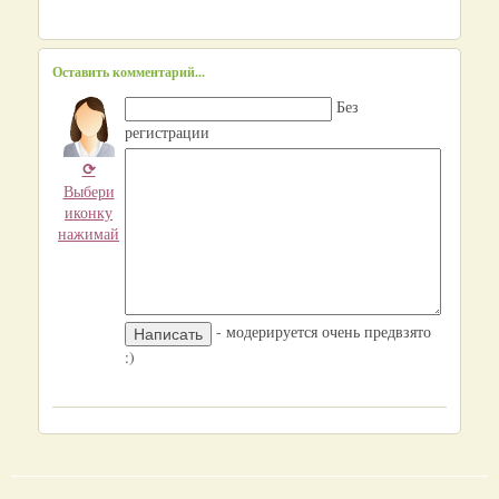
Оставить комментарий...
Без
регистрации
⟳
Выбери
иконку
нажимай
- модерируется очень предвзято
:)