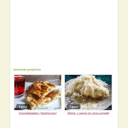
похожие рецепты
9 фото
7 фото
Альмойшавена (Almoixavena)
Пирог с сыром из теста кадаиф