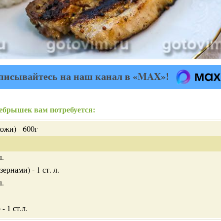
писывайтесь на наш канал в «MAX»!
ебрышек вам потребуется:
ожи) - 600г
л.
ернами) - 1 ст. л.
л.
- 1 ст.л.