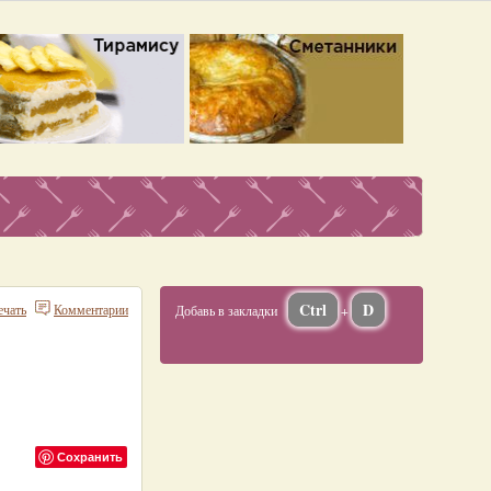
Ctrl
D
ечать
Комментарии
Добавь в закладки
+
Сохранить