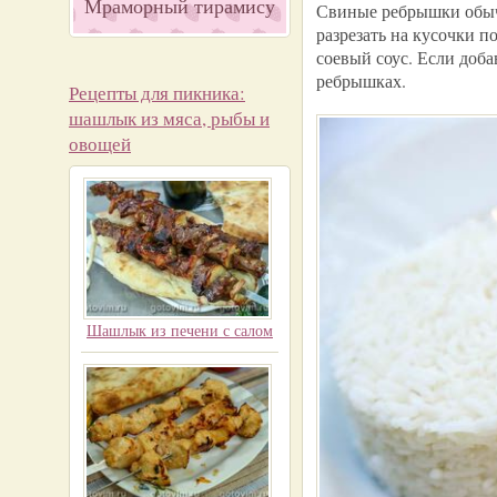
Мраморный тирамису
Свиные ребрышки обыч
разрезать на кусочки п
соевый соус. Если доба
ребрышках.
Рецепты для пикника:
шашлык из мяса, рыбы и
овощей
Шашлык из печени с салом