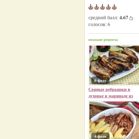
4.67
средний балл:
голосов:
6
похожие рецепты
6 фото
Свиные ребрышки в
духовке в маринаде из
4 фото