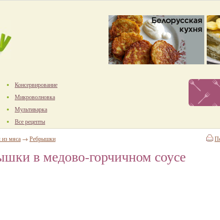
Консервирование
Микроволновка
Мультиварка
Все рецепты
 из мяса
→
Ребрышки
П
шки в медово-горчичном соусе