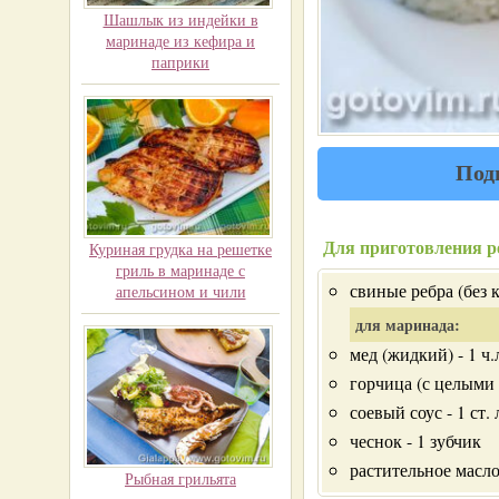
Шашлык из индейки в
маринаде из кефира и
паприки
Под
Для приготовления р
Куриная грудка на решетке
гриль в маринаде с
свиные ребра (без к
апельсином и чили
для маринада:
мед (жидкий) - 1 ч.
горчица (с целыми з
соевый соус - 1 ст. 
чеснок - 1 зубчик
растительное масло 
Рыбная грильята