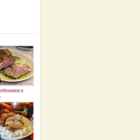
ребрышки в
е