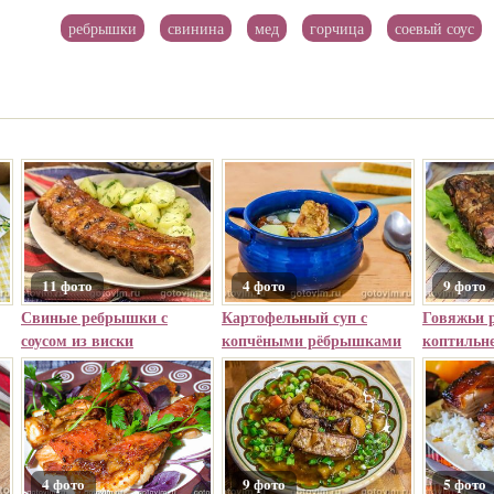
ребрышки
свинина
мед
горчица
соевый соус
11 фото
4 фото
9 фото
Свиные ребрышки с
Картофельный суп с
Говяжьи 
соусом из виски
копчёными рёбрышками
коптильн
4 фото
9 фото
5 фото