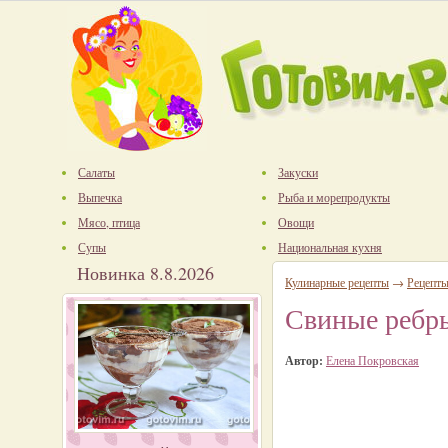
Салаты
Закуски
Выпечка
Рыба и морепродукты
Мясо, птица
Овощи
Супы
Национальная кухня
Новинка 8.8.2026
Кулинарные рецепты
→
Рецепты
Свиные ребры
Автор:
Елена Покровская