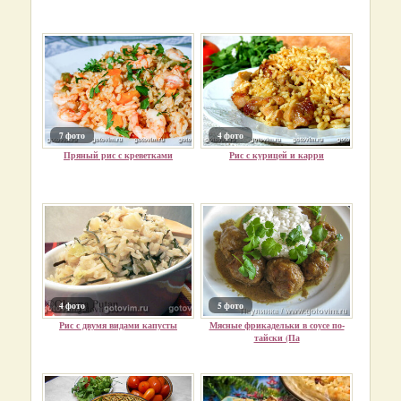
7 фото
4 фото
Пряный рис с креветками
Рис с курицей и карри
4 фото
5 фото
Рис с двумя видами капусты
Мясные фрикадельки в соусе по-
тайски (Па