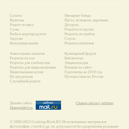
Салаты
Овощные блюда
Выпечка
Паста, пельмени, вареники...
Рецепт из мяса
Десерты
Супы
Рецепты из крупы
Рыба и морепродукты
Рецепты из грибов
Закуски
Соусы
Консервирование
Рецепты напитков
Алкогольные напитки
Кулинарный форум
Рецепты из сои
Библиотека
Рецепты для хлебопечки
Энциклопедия
Рецепты для микроволновки
Реклама на сайте
Национальная кухня
Гороскопы на 2010 год
По продуктам
Путешествия по России
Случайный рецепт
Дизайн сайта:
Change privacy settings
Orangelabel.ru
© 2000-2023 Сooking-Book.RU Использование материалов
фотографии, статей и др. не допускается без разрешения редакции