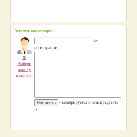
Оставить комментарий...
Без
регистрации
⟳
Выбери
иконку
нажимай
- модерируется очень предвзято
:)