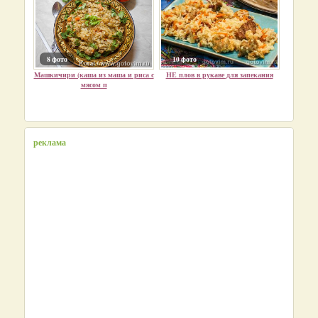
8 фото
10 фото
Машкичири (каша из маша и риса с
НЕ плов в рукаве для запекания
мясом п
реклама