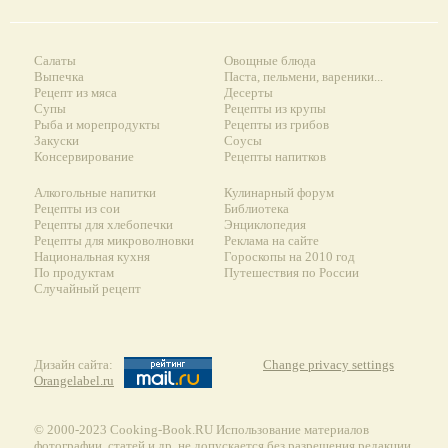
Салаты
Овощные блюда
Выпечка
Паста, пельмени, вареники...
Рецепт из мяса
Десерты
Супы
Рецепты из крупы
Рыба и морепродукты
Рецепты из грибов
Закуски
Соусы
Консервирование
Рецепты напитков
Алкогольные напитки
Кулинарный форум
Рецепты из сои
Библиотека
Рецепты для хлебопечки
Энциклопедия
Рецепты для микроволновки
Реклама на сайте
Национальная кухня
Гороскопы на 2010 год
По продуктам
Путешествия по России
Случайный рецепт
Дизайн сайта:
Change privacy settings
Orangelabel.ru
© 2000-2023 Сooking-Book.RU Использование материалов
фотографии, статей и др. не допускается без разрешения редакции