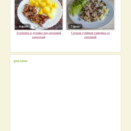
8 фото
7 фото
Телятина в духовке под ореховой
Сочная тушёная говядина со
корочкой
сметаной
реклама