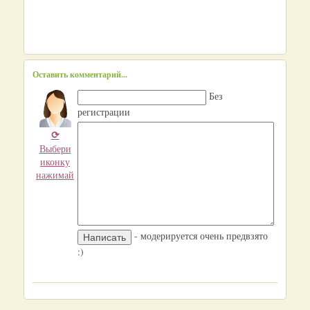
Оставить комментарий...
Без
регистрации
⟳
Выбери
иконку
нажимай
- модерируется очень предвзято
:)