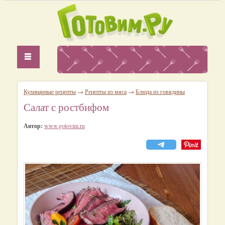
Кулинарные рецепты
→
Рецепты из мяса
→
Блюда из говядины
Салат с ростбифом
Автор:
www.gotovim.ru