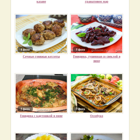
казане
гранатовом мар
4 фото
5 фото
Сочные говяжьи котлеты
Говядина, тушенная со свеклой в
вине
5 фото
7 фото
Говядина с картошкой в пиве
Оссобуко