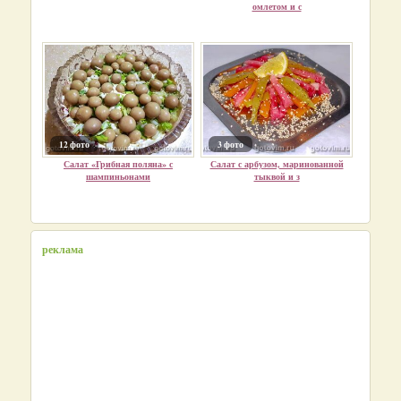
омлетом и с
12 фото
3 фото
Салат «Грибная поляна» с
Салат с арбузом, маринованной
шампиньонами
тыквой и з
реклама