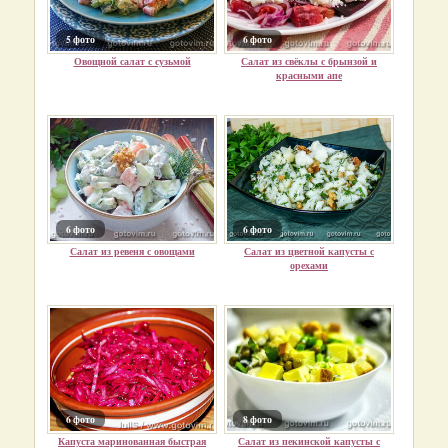
5 фото
6 фото
Овощной салат с сузьмой
Салат из свёклы с брынзой и
красными апе
6 фото
6 фото
Салат из ревеня с овощами
Салат из цветной капусты с
орехами
6 фото
8 фото
Капуста маринованная быстрая
Салат из пекинской капусты с