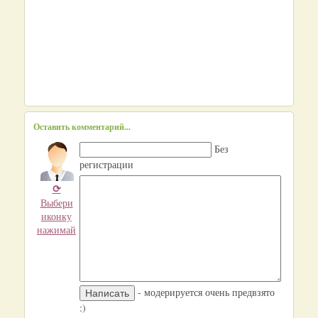
Оставить комментарий...
Без
регистрации
⟳
Выбери
иконку
нажимай
- модерируется очень предвзято
:)