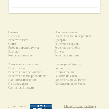
Салаты
Овощные блюда
Выпечка
Паста, пельмени, вареники...
Рецепт из мяса
Десерты
Супы
Рецепты из крупы
Рыба и морепродукты
Рецепты из грибов
Закуски
Соусы
Консервирование
Рецепты напитков
Алкогольные напитки
Кулинарный форум
Рецепты из сои
Библиотека
Рецепты для хлебопечки
Энциклопедия
Рецепты для микроволновки
Реклама на сайте
Национальная кухня
Гороскопы на 2010 год
По продуктам
Путешествия по России
Случайный рецепт
Дизайн сайта:
Change privacy settings