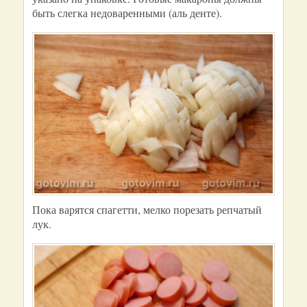
быть слегка недоваренными (аль денте).
Пока варятся спагетти, мелко порезать репчатый
лук.