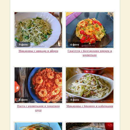
9 фото
6 фото
Макароны с авокадо и яйцом
Спагетти с болгарским перцем и
креветкам
6 фото
8 фото
Паста с креветками в томатном
Макароны с беконом и кабачками
соусе