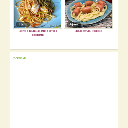
6 фото
5 фото
Паста с кальмарами в соусе с
«Волосатые» сосиски
овощами
реклама