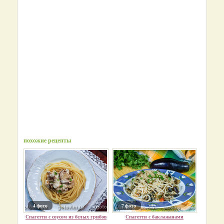
похожие рецепты
4 фото
7 фото
Спагетти с соусом из белых грибов
Спагетти с баклажанами