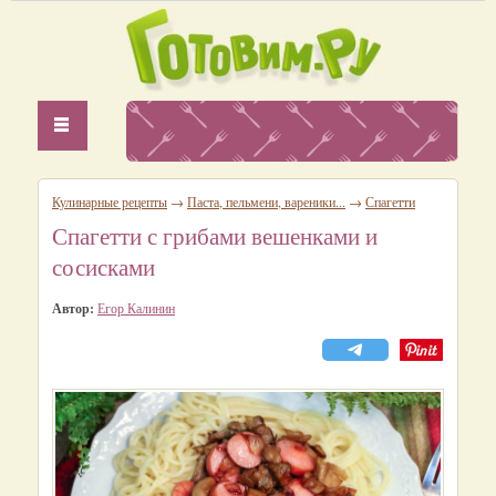
Кулинарные рецепты
→
Паста, пельмени, вареники...
→
Спагетти
Спагетти с грибами вешенками и
сосисками
Автор:
Егор Калинин