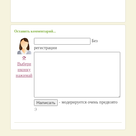
Оставить комментарий...
Без
регистрации
⟳
Выбери
иконку
нажимай
- модерируется очень предвзято
:)