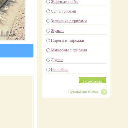
Жареные грибы
Суп с грибами
Запеканка с грибами
Жульен
Пироги и пирожки
Макароны с грибами
Другое
Не люблю
Голосовать
Предыдущие опросы