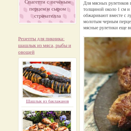
Спагетти с печёным
Для мясных рулетиков 
перцем и сыром
толщиной около 1 см и
страчателла
обжаривают вместе с л
молотым черным перцем
мясные рулетики еще в
Рецепты для пикника:
шашлык из мяса, рыбы и
овощей
Шашлык из баклажанов