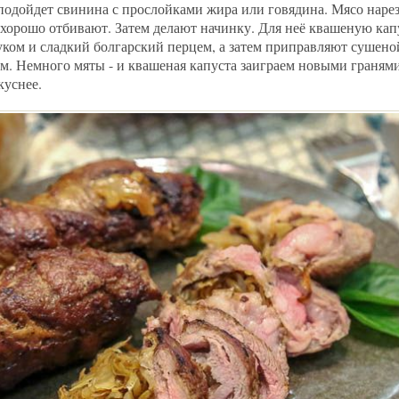
подойдет свинина с прослойками жира или говядина. Мясо нар
 хорошо отбивают. Затем делают начинку. Для неё квашеную кап
уком и сладкий болгарский перцем, а затем приправляют сушено
. Немного мяты - и квашеная капуста заиграем новыми гранями,
куснее.