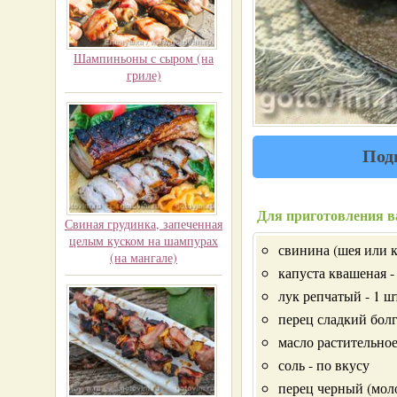
Шампиньоны с сыром (на
гриле)
Под
Для приготовления в
Свиная грудинка, запеченная
целым куском на шампурах
свинина (шея или ка
(на мангале)
капуста квашеная -
лук репчатый - 1 ш
перец сладкий болг
масло растительно
соль - по вкусу
перец черный (моло