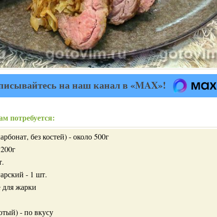
писывайтесь на наш канал в «MAX»!
ам потребуется:
рбонат, без костей) - около 500г
 200г
т.
арский - 1 шт.
е для жарки
тый) - по вкусу