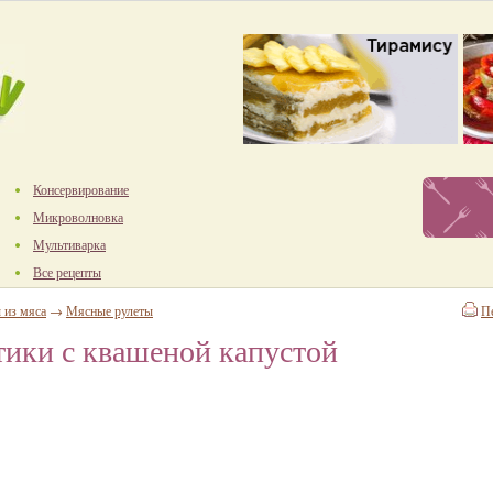
Консервирование
Микроволновка
Мультиварка
Все рецепты
 из мяса
→
Мясные рулеты
П
ики с квашеной капустой