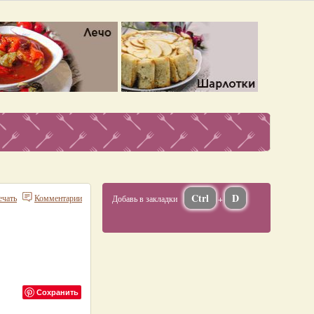
Ctrl
D
ечать
Комментарии
Добавь в закладки
+
Сохранить