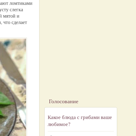
езают ломтиками
усту слегка
й мятой и
 что сделает
Голосование
Какое блюда с грибами ваше
любимое?