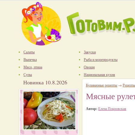
Салаты
Закуски
Выпечка
Рыба и морепродукты
Мясо, птица
Овощи
Супы
Национальная кухня
Новинка 10.8.2026
Кулинарные рецепты
→
Рецепты
Мясные рулет
Автор:
Елена Покровская