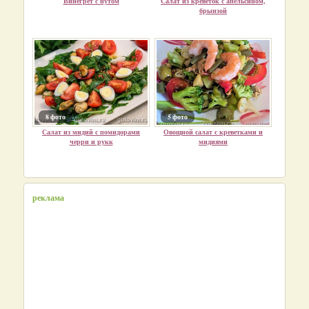
Винегрет с нутом
Салат из креветок с апельсином,
брынзой
8 фото
5 фото
Салат из мидий с помидорами
Овощной салат с креветками и
черри и рукк
мидиями
реклама