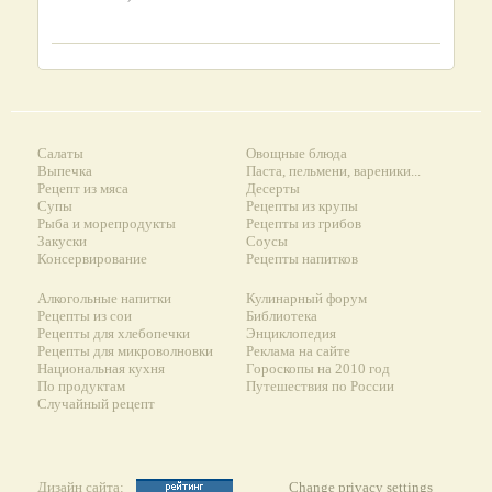
Салаты
Овощные блюда
Выпечка
Паста, пельмени, вареники...
Рецепт из мяса
Десерты
Супы
Рецепты из крупы
Рыба и морепродукты
Рецепты из грибов
Закуски
Соусы
Консервирование
Рецепты напитков
Алкогольные напитки
Кулинарный форум
Рецепты из сои
Библиотека
Рецепты для хлебопечки
Энциклопедия
Рецепты для микроволновки
Реклама на сайте
Национальная кухня
Гороскопы на 2010 год
По продуктам
Путешествия по России
Случайный рецепт
Дизайн сайта:
Change privacy settings