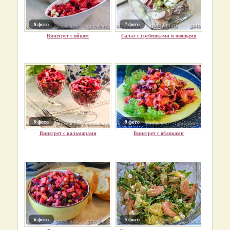
8 фото
7 фото
Винегрет с яйцом
Салат с гребешками и овощами
9 фото
9 фото
Винегрет с кальмарами
Винегрет с яблоками
6 фото
5 фото