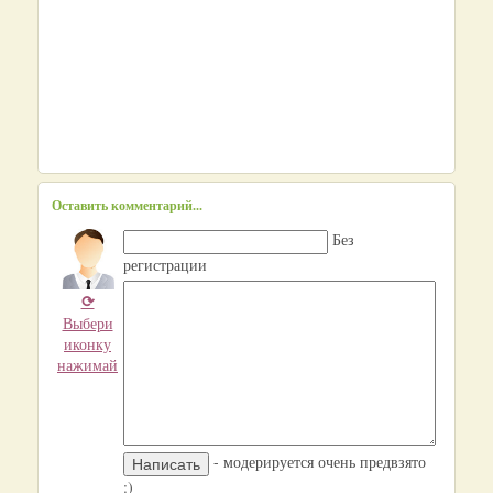
Оставить комментарий...
Без
регистрации
⟳
Выбери
иконку
нажимай
- модерируется очень предвзято
:)