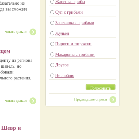
Жареные грибы
бязательно из
гда вы сможете
Суп с грибами
Запеканка с грибами
читать дальше
Жульен
Пироги и пирожки
йцом
Макароны с грибами
цепту из региона
Другое
 щавель, но
обовали
Не люблю
льного растения,
Голосовать
Предыдущие опросы
читать дальше
м Шевр и