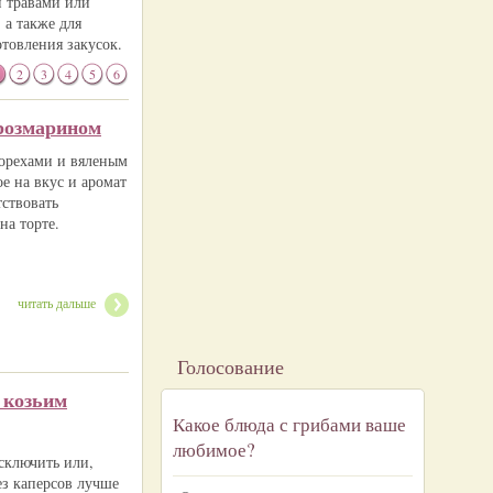
и травами или
 а также для
отовления закусок.
2
3
4
5
6
розмарином
орехами и вяленым
е на вкус и аромат
ствовать
на торте.
читать дальше
Голосование
 козьим
Какое блюда с грибами ваше
любимое?
сключить или,
ез каперсов лучше