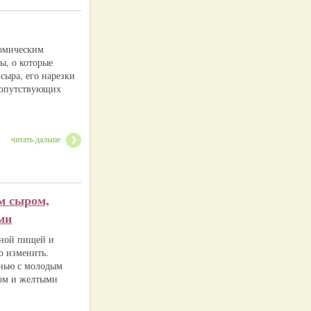
номическим
ы, о которые
сыра, его нарезки
 сопутствующих
читать дальше
м сыром,
ми
вной пищей и
о изменить.
унью с молодым
ом и желтыми