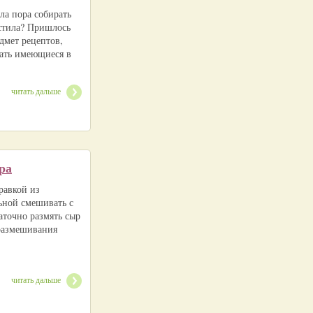
шла пора собирать
астила? Пришлось
дмет рецептов,
ать имеющиеся в
читать дальше
ра
равкой из
льной смешивать с
точно размять сыр
 размешивания
читать дальше