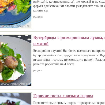
выбирайте крупнозернистый, не кислый и не сух
формы для запеканки слоями укладывают овощи с
козьим сы
раздел:
Бутерброды с розмариновым луком,
и мятой
Бесподобно вкусно! Наиболее весеннего настроен
бутербродом/тостом, трудно себе представить. В
играет мята, поэтому не экономить на ней. Раскл
рецепте расчитана на 4 тоста.
раздел:
Горячие тосты с козьим сыром
Горячие тосты с козьим сыром - прекрасный вариа