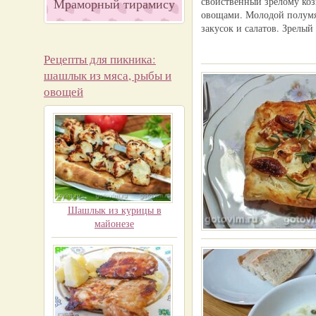
свойственный зрелому коз
Мраморный тирамису
овощами. Молодой полумяг
закусок и салатов. Зрелый
Рецепты для пикника:
шашлык из мяса, рыбы и
овощей
Шашлык из курицы в
майонезе