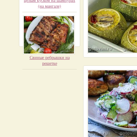
целым куском на шампурах
(на мангале)
Свиные ребрышки на
решетке