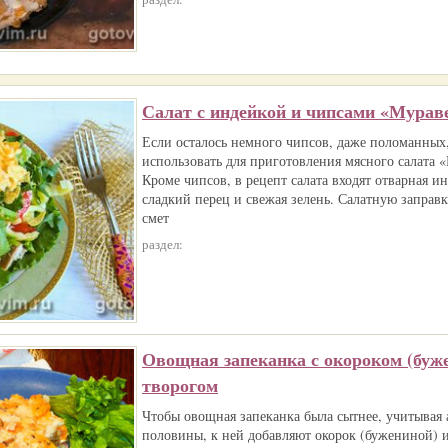
Салат с индейкой и чипсами «Мурав
Если осталось немного чипсов, даже поломанных
использовать для приготовления мясного салата 
Кроме чипсов, в рецепт салата входят отварная и
сладкий перец и свежая зелень. Салатную заправ
смет
раздел:
Овощная запеканка с окороком (буж
творогом
Чтобы овощная запеканка была сытнее, учитывая
половины, к ней добавляют окорок (бужениной) и