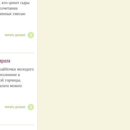
, кто ценит сыры
 сочетании
вленных смесью
читать дальше
ыром
 шайбочки молодого
ополнение к
ой горчицы,
салата можно
читать дальше