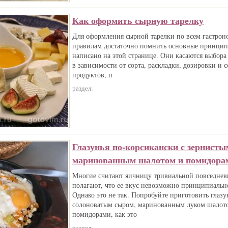
Как оформить сырную тарелку
Для оформления сырной тарелки по всем гастро
правилам достаточно помнить основные принцип
написано на этой странице. Они касаются выбора 
в зависимости от сорта, раскладки, дозировки и
продуктов, п
раздел:
Глазунья по-корсикански с зернисты
маринованным шалотом и помидора
Многие считают яичницу тривиальной повседне
полагают, что ее вкус невозможно принципиальн
Однако это не так. Попробуйте приготовить глаз
солоноватым сыром, маринованным луком шалот
помидорами, как это
раздел: