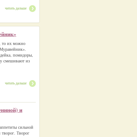
читать дальше
ейник»
, то их можно
«Муравейник».
ндейка, помидоры,
ку смешивают из
читать дальше
ениной) и
 аппетиты сильной
 творог. Творог