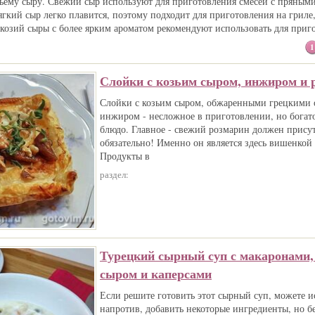
ьему сыру. Свежий сыр используют для приготовления смесей с пряным
кий сыр легко плавится, поэтому подходит для приготовления на гриле,
 козий сыры с более ярким ароматом рекомендуют использовать для приг
1
Слойки с козьим сыром, инжиром и 
Слойки с козьим сыром, обжаренными грецкими 
инжиром - несложное в приготовлении, но богато
блюдо. Главное - свежий розмарин должен присут
обязательно! Именно он является здесь вишенкой 
Продукты в
раздел:
Турецкий сырный суп с макаронами,
сыром и каперсами
Если решите готовить этот сырный суп, можете и
напротив, добавить некоторые ингредиенты, но б