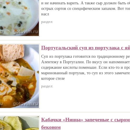
и не начинать варить. А также сыр должен быть о
острых сортов со специфическим запахом. Вот то
насл
раздел:
Португальский суп из портулака с я
Суп из портулака готовится по традиционному ре
Алентежу в Португалии. По вкусу он напоминает
содержание кислоты поменьше. Если кто-то и пр
маринованный портулак, то суп из этого замечате
которое стеле
раздел:
Кабачки «Ницца» запеченые с сыро
беконом