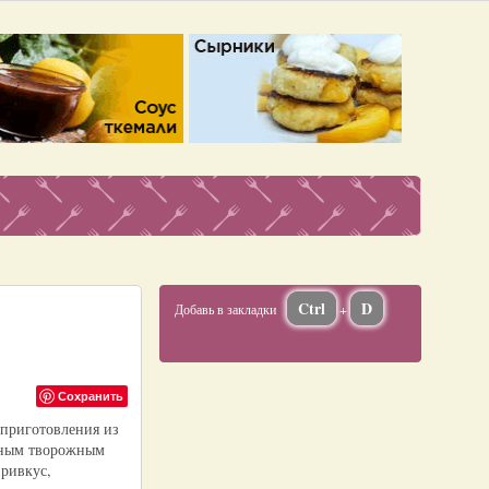
Ctrl
D
Добавь в закладки
+
Сохранить
 приготовления из
ежным творожным
привкус,