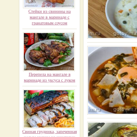
Стейки из свинины на
мангале в маринаде с
гранатовым соусом
Перепела на мангале в
маринаде из уксуса с луком
Свиная грудинка, запеченная