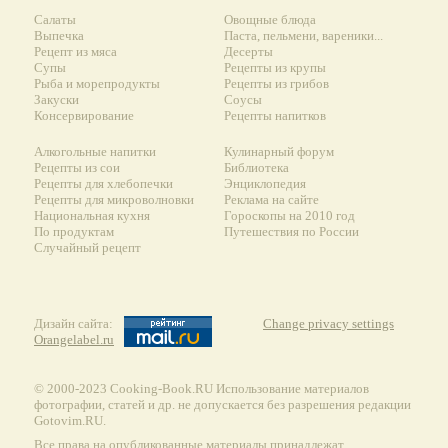
Салаты
Овощные блюда
Выпечка
Паста, пельмени, вареники...
Рецепт из мяса
Десерты
Супы
Рецепты из крупы
Рыба и морепродукты
Рецепты из грибов
Закуски
Соусы
Консервирование
Рецепты напитков
Алкогольные напитки
Кулинарный форум
Рецепты из сои
Библиотека
Рецепты для хлебопечки
Энциклопедия
Рецепты для микроволновки
Реклама на сайте
Национальная кухня
Гороскопы на 2010 год
По продуктам
Путешествия по России
Случайный рецепт
Дизайн сайта:
Change privacy settings
Orangelabel.ru
© 2000-2023 Сooking-Book.RU Использование материалов
фотографии, статей и др. не допускается без разрешения редакции
Gotovim.RU.
Все права на опубликованные материалы принадлежат