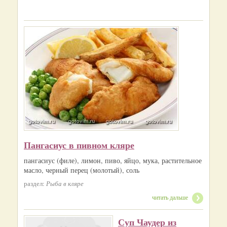
Пангасиус в пивном кляре
пангасиус (филе), лимон, пиво, яйцо, мука, растительное
масло, черный перец (молотый), соль
раздел:
Рыба в кляре
читать дальше
Суп Чаудер из