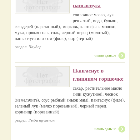
пангасиуса
сливочное масло, лук
репчатый, вода, бульон,
сельдерей (нарезанный), морковь, картофель, молоко,
мука, пряная соль, соль, черный перец (молотый),
пангасиуса или сом (филе), сыр (тертый)
раздел:
Чаудер
читать дальше
Пангасиус в
глиняном горшочке
сахар, растительное масло
(или кужутное), чеснок
(измельчить), соус рыбный (ныок мам), пангасиус (филе),
зеленый лук (мелко порезанный), черный перец,
кориандр (порезанный)
раздел:
Рыба тушеная
читать дальше