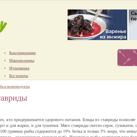
Консервирование
Микроволновка
Мультиварка
Все рецепты
ба и морепродукты
тавриды
ех, кто придерживается здорового питания. Блюда из ставриды позволят
дит и для жарки, и для тушения. Мясо ставриды светло-серое, суховатое, 
100 граммах рыбы содержится до 19% белка и только 5% жира, что немал
аврида - океаническая, морская рыба. Некоторые рыбы достигают веса бол