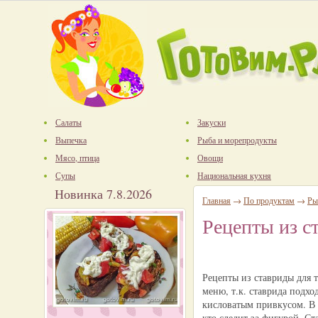
Салаты
Закуски
Выпечка
Рыба и морепродукты
Мясо, птица
Овощи
Супы
Национальная кухня
Новинка 7.8.2026
Главная
→
По продуктам
→
Ры
Рецепты из с
Рецепты из ставриды для т
меню, т.к. ставрида подхо
кисловатым привкусом. В 
кто следит за фигурой. Ст