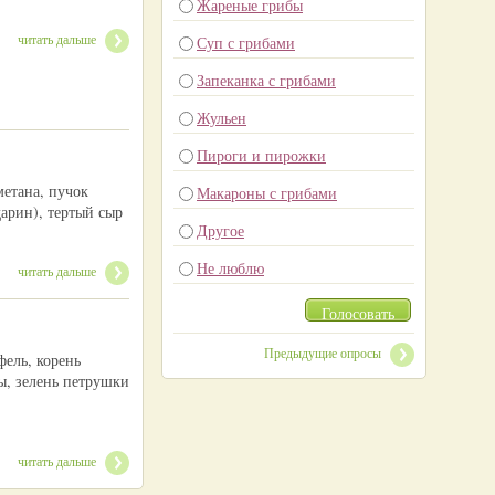
Жареные грибы
читать дальше
Суп с грибами
Запеканка с грибами
Жульен
Пироги и пирожки
метана, пучок
Макароны с грибами
арин), тертый сыр
Другое
Не люблю
читать дальше
Голосовать
Предыдущие опросы
фель, корень
ы, зелень петрушки
читать дальше