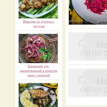
Шашлык из курицы с
уксусом
Крымский лук,
маринованный в красном
вине с корицей