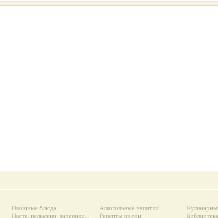
Овощные блюда
Алкогольные напитки
Кулинарны
Паста, пельмени, вареники...
Рецепты из сои
Библиотек