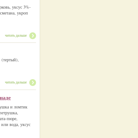
рковь, уксус 3%-
 сметана, укроп
читать дальше
 (тертый),
читать дальше
наде
рушка и ломтик
 петрушка,
ата-пюре,
 или вода, уксус