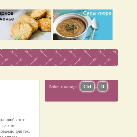
Ctrl
D
Добавь в закладки
+
 разнообразить
с легким
оважно для тех,
ее одного