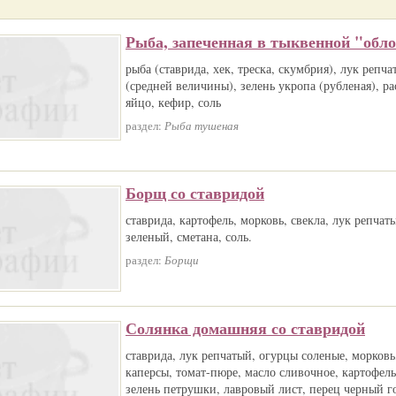
Рыба, запеченная в тыквенной "обл
рыба (ставрида, хек, треска, скумбрия), лук репча
(средней величины), зелень укропа (рубленая), ра
яйцо, кефир, соль
раздел:
Рыба тушеная
Борщ со ставридой
ставрида, картофель, морковь, свекла, лук репчат
зеленый, сметана, соль.
раздел:
Борщи
Солянка домашняя со ставридой
ставрида, лук репчатый, огурцы соленые, морковь
каперсы, томат-пюре, масло сливочное, картофель
зелень петрушки, лавровый лист, перец черный г