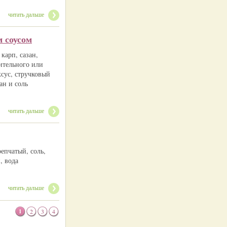
читать дальше
 соусом
 карп, сазан,
тительного или
сус, стручковый
ан и соль
читать дальше
репчатый, соль,
, вода
читать дальше
1
2
3
4