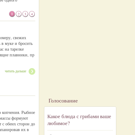
1
2
3
4
римеру, свежих
 в муке и бросить
ас на тарелке
тящие плавники, пр
читать дальше
Голосование
о копчения. Рыбное
Какое блюда с грибами ваше
 массы формуют
любимое?
 с обеих сторон до
апанировав их в