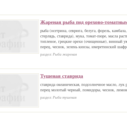
Жареная рыба под орехово-томатным
рыба (осетрина, севрюга, белуга, форель, камбала,
стерлядь, ставрида), мука, томат-пюре, масла рас
топленое, грецкие орехи (очищенные), винный ук
перец, чеснок, зелень кинзы, имеретинский шафр
раздел:
Рыба жареная
Тушеная ставрида
ставрида океаническая, подсолнечное масло, лук 
перец молотый черный, помидоры, чеснок, лимон
раздел:
Рыба тушеная