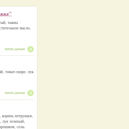
ожке"
тый, тыква
стительное масло,
читать дальше
ый, томат-пюре, лук
читать дальше
, корень петрушки,
, лук зеленый,
орошком, соль.