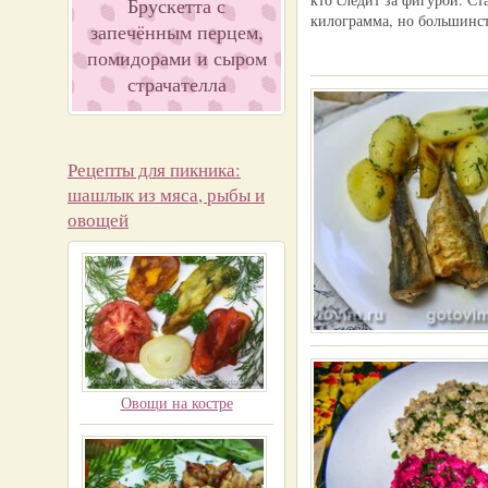
Брускетта с
килограмма, но большинств
запечённым перцем,
помидорами и сыром
страчателла
Рецепты для пикника:
шашлык из мяса, рыбы и
овощей
Овощи на костре