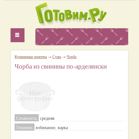
Кулинарные рецепты
→
Супы
→
Чорба
Чорба из свинины по-арделянски
Сложность:
средняя
Техники:
взбивание, варка