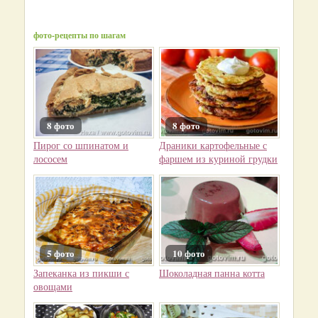
фото-рецепты по шагам
8 фото
8 фото
Пирог со шпинатом и
Драники картофельные с
лососем
фаршем из куриной грудки
5 фото
10 фото
Запеканка из пикши с
Шоколадная панна котта
овощами