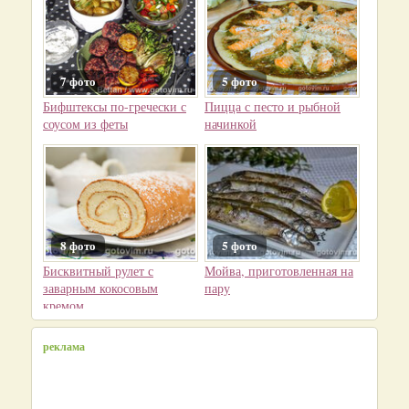
7 фото
5 фото
Бифштексы по-гречески с
Пицца с песто и рыбной
соусом из феты
начинкой
8 фото
5 фото
Бисквитный рулет с
Мойва, приготовленная на
заварным кокосовым
пару
кремом
реклама