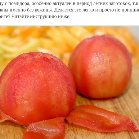
у с помидора, особенно актуален в период летних заготовок, т.к
ны именно без кожицы. Делается это легко и просто по принци
рите? Читайте инструкцию ниже.