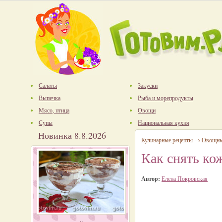
Салаты
Закуски
Выпечка
Рыба и морепродукты
Мясо, птица
Овощи
Супы
Национальная кухня
Новинка 8.8.2026
Кулинарные рецепты
→
Овощны
Как снять ко
Автор:
Елена Покровская