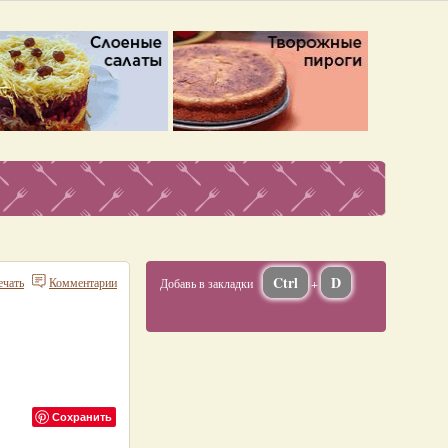
Ctrl
D
ечать
Комментарии
Добавь в закладки
+
Сохранить