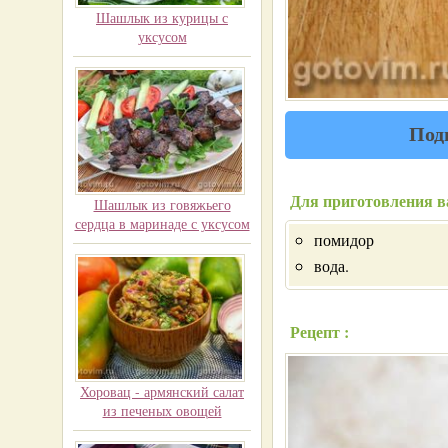
Шашлык из курицы с
уксусом
Под
Для приготовления в
Шашлык из говяжьего
сердца в маринаде с уксусом
помидор
вода.
Рецепт :
Хоровац - армянский салат
из печеных овощей