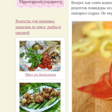
Мраморный тирамису
Вопрос как снять кожиц
рецептов помидоры нуж
ошпарил-содрал. Не ве
Рецепты для пикника:
шашлык из мяса, рыбы и
овощей
Мясо по-бразильски