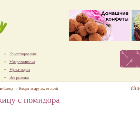
Консервирование
Микроволновка
Мультиварка
Все рецепты
е блюда
→
Блюда из других овощей
П
жицу с помидора