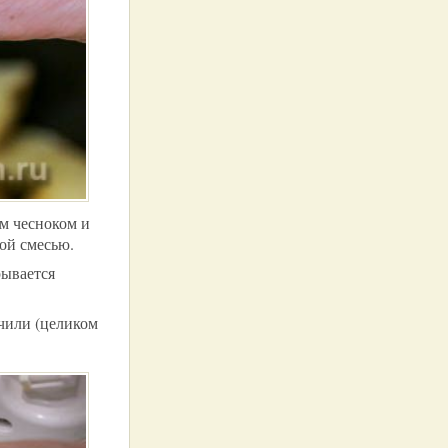
м чесноком и
ой смесью.
рывается
чили (целиком