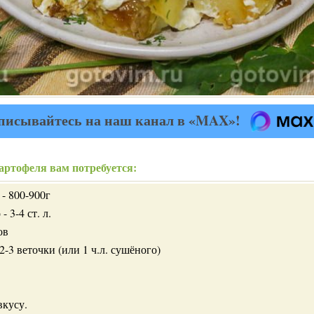
писывайтесь на наш канал в «MAX»!
артофеля вам потребуется:
- 800-900г
 3-4 ст. л.
ов
2-3 веточки (или 1 ч.л. сушёного)
вкусу.