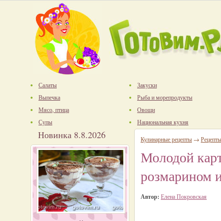
Салаты
Закуски
Выпечка
Рыба и морепродукты
Мясо, птица
Овощи
Супы
Национальная кухня
Новинка 8.8.2026
Кулинарные рецепты
→
Рецепты
Молодой карт
розмарином 
Автор:
Елена Покровская