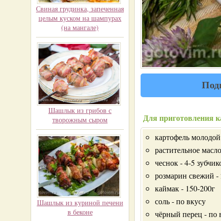
Свиная грудинка, запеченная
целым куском на шампурах
(на мангале)
Под
Шашлык из грибов с
Для приготовления к
творожным сыром
картофель молодой 
растительное масло -
чеснок - 4-5 зубчик
розмарин свежий - 
каймак - 150-200г
соль - по вкусу
Шашлык из куриной печени
в беконе
чёрный перец - по 