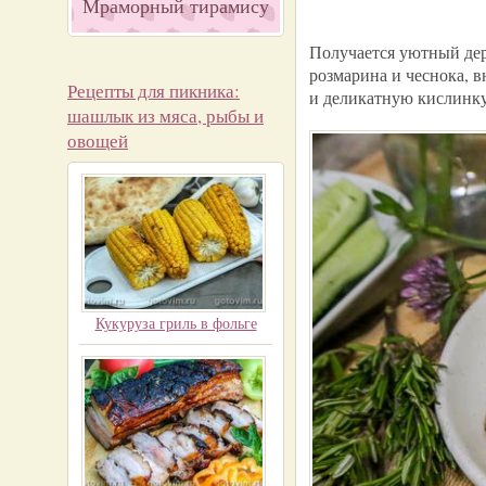
Мраморный тирамису
Получается уютный дер
розмарина и чеснока, 
Рецепты для пикника:
и деликатную кислинку
шашлык из мяса, рыбы и
овощей
Кукуруза гриль в фольге