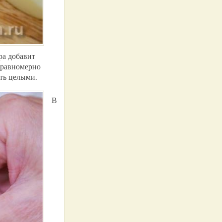
ра добавит
 равномерно
ть целыми.
В