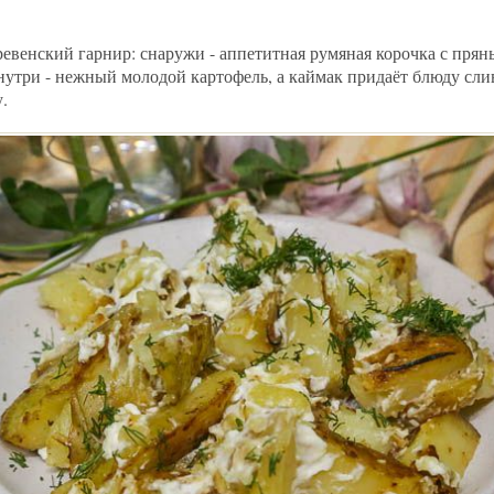
евенский гарнир: снаружи - аппетитная румяная корочка с пря
внутри - нежный молодой картофель, а каймак придаёт блюду сл
.