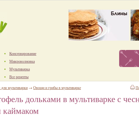
Консервирование
Микроволновка
Мультиварка
Все рецепты
 для мультиварки
→
Овощи и грибы в мультиварке
П
офель дольками в мультиварке с чес
и каймаком