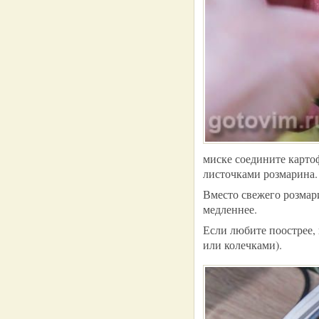
миске соедините карто
листочками розмарина.
Вместо свежего розмари
медленнее.
Если любите поострее,
или колечками).