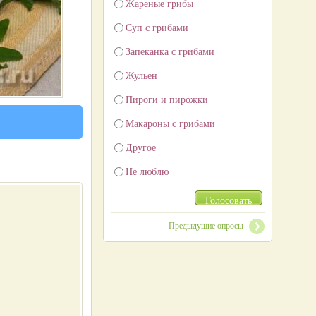
Жареные грибы
Суп с грибами
Запеканка с грибами
Жульен
Пироги и пирожки
Макароны с грибами
Другое
Не люблю
Голосовать
Предыдущие опросы