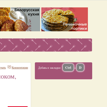
Ctrl
D
ечать
Комментарии
Добавь в закладки
+
ноком,