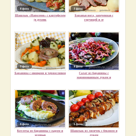
8 фото
5 фото
Шашлык «Наполеон» с картофелем
Баранья нога, запеченная с
(в духовк
горчицей и зе
5 фото
8 фото
Баранина с овощами и черносливом
Салат из баранины с
маринованным луком и
8 фото
6 фото
Котлеты из баранины с сыром и
Шашлык из лисичек с беконом и
зеленью
луком