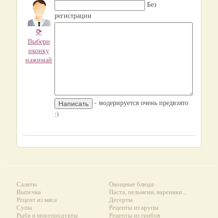
Без
регистрации
⟳
Выбери
иконку
нажимай
- модерируется очень предвзято
:)
Салаты
Овощные блюда
Выпечка
Паста, пельмени, вареники...
Рецепт из мяса
Десерты
Супы
Рецепты из крупы
Рыба и морепродукты
Рецепты из грибов