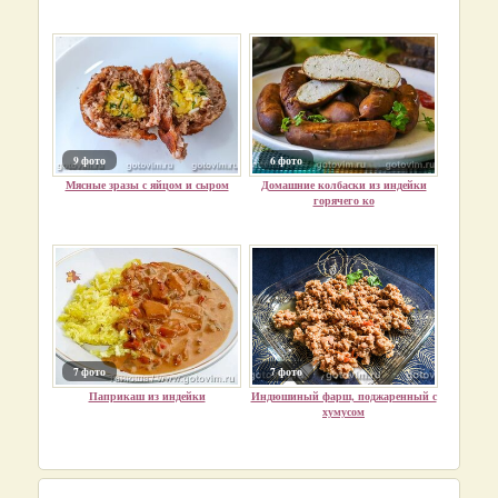
9 фото
6 фото
Мясные зразы с яйцом и сыром
Домашние колбаски из индейки
горячего ко
7 фото
7 фото
Паприкаш из индейки
Индюшиный фарш, поджаренный с
хумусом