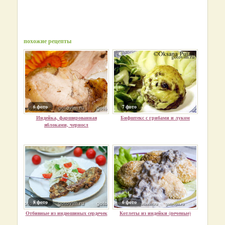
похожие рецепты
6 фото
7 фото
Индейка, фаршированная
Бифштекс с грибами и луком
яблоками, черносл
8 фото
6 фото
Отбивные из индюшиных сердечек
Котлеты из индейки (печеные)