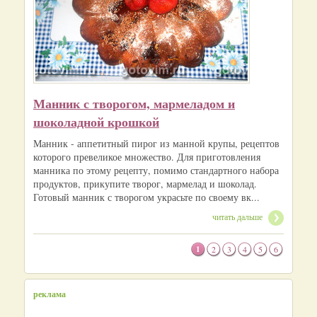
Манник с творогом, мармеладом и
шоколадной крошкой
Манник - аппетитный пирог из манной крупы, рецептов
которого превеликое множество. Для приготовления
манника по этому рецепту, помимо стандартного набора
продуктов, прикупите творог, мармелад и шоколад.
Готовый манник с творогом украсьте по своему вк...
читать дальше
1
2
3
4
5
6
реклама