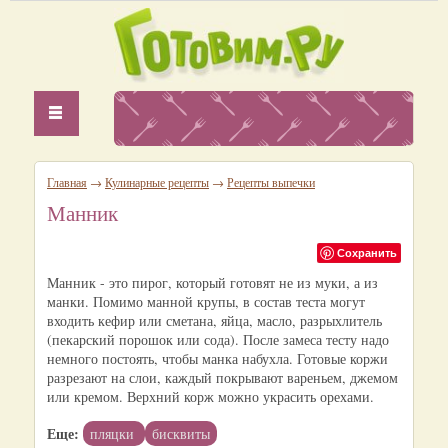
Главная
→
Кулинарные рецепты
→
Рецепты выпечки
Манник
Сохранить
Манник - это пирог, который готовят не из муки, а из
манки. Помимо манной крупы, в состав теста могут
входить кефир или сметана, яйца, масло, разрыхлитель
(пекарский порошок или сода). После замеса тесту надо
немного постоять, чтобы манка набухла. Готовые коржи
разрезают на слои, каждый покрывают вареньем, джемом
или кремом. Верхний корж можно украсить орехами.
Еще:
пляцки
бисквиты