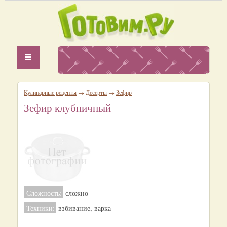
Кулинарные рецепты
→
Десерты
→
Зефир
Зефир клубничный
Сложность:
сложно
Техники:
взбивание, варка