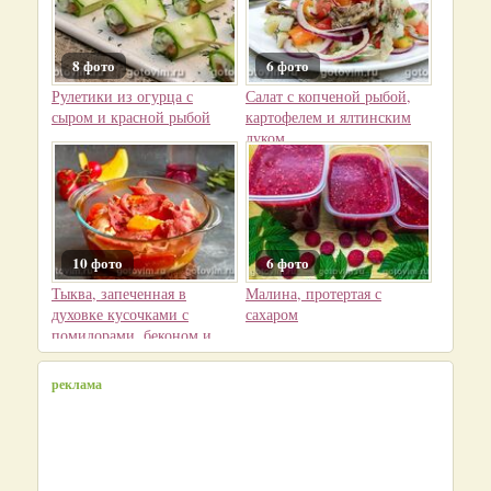
8 фото
6 фото
Рулетики из огурца с
Салат с копченой рыбой,
сыром и красной рыбой
картофелем и ялтинским
луком
10 фото
6 фото
Тыква, запеченная в
Малина, протертая с
духовке кусочками с
сахаром
помидорами, беконом и
вином
реклама