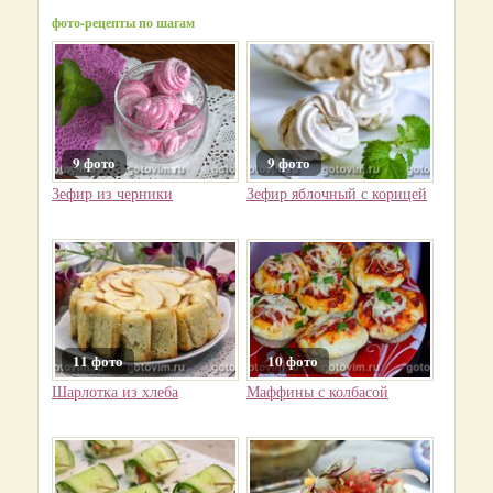
фото-рецепты по шагам
9 фото
9 фото
Зефир из черники
Зефир яблочный с корицей
11 фото
10 фото
Шарлотка из хлеба
Маффины с колбасой