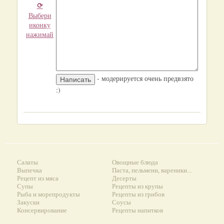
⟳
Выбери
иконку
нажимай
- модерируется очень предвзято
:)
Салаты
Овощные блюда
Выпечка
Паста, пельмени, вареники...
Рецепт из мяса
Десерты
Супы
Рецепты из крупы
Рыба и морепродукты
Рецепты из грибов
Закуски
Соусы
Консервирование
Рецепты напитков