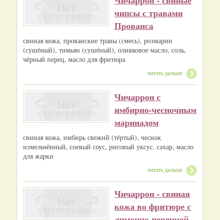
чипсы с травами
Прованса
свиная кожа, прованские травы (смесь), розмарин
(сушёный), тимьян (сушёный), оливковое масло, соль,
чёрный перец, масло для фритюра
читать дальше
Чичаррон с
имбирно‑чесночным
маринадом
свиная кожа, имбирь свежий (тёртый), чеснок
измельчённый, соевый соус, рисовый уксус, сахар, масло
для жарки
читать дальше
Чичаррон - свиная
кожа во фритюре с
лимонно‑перечной