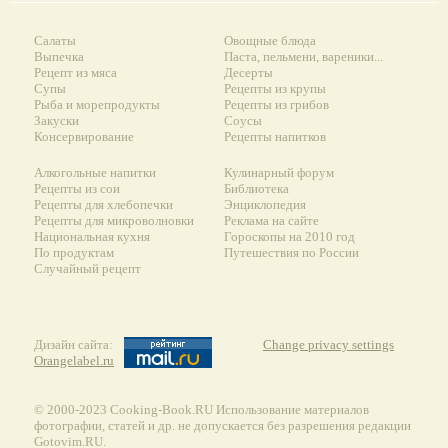
Салаты
Овощные блюда
Выпечка
Паста, пельмени, вареники...
Рецепт из мяса
Десерты
Супы
Рецепты из крупы
Рыба и морепродукты
Рецепты из грибов
Закуски
Соусы
Консервирование
Рецепты напитков
Алкогольные напитки
Кулинарный форум
Рецепты из сои
Библиотека
Рецепты для хлебопечки
Энциклопедия
Рецепты для микроволновки
Реклама на сайте
Национальная кухня
Гороскопы на 2010 год
По продуктам
Путешествия по России
Случайный рецепт
Дизайн сайта:
Change privacy settings
Orangelabel.ru
© 2000-2023 Сooking-Book.RU Использование материалов
фотографии, статей и др. не допускается без разрешения редакции
Gotovim.RU.