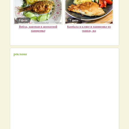
5 фото
7 фото
Вобла, жареная в ароматной
Камбала в кляре и панировке из
панировке
манки, жа
реклама