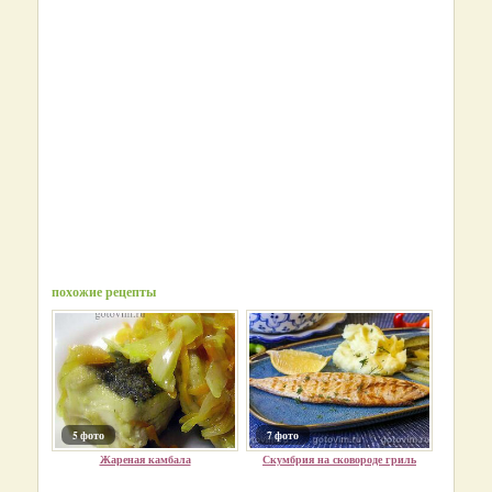
похожие рецепты
5 фото
7 фото
Жареная камбала
Скумбрия на сковороде гриль