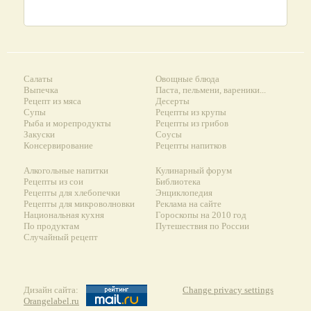
Салаты
Овощные блюда
Выпечка
Паста, пельмени, вареники...
Рецепт из мяса
Десерты
Супы
Рецепты из крупы
Рыба и морепродукты
Рецепты из грибов
Закуски
Соусы
Консервирование
Рецепты напитков
Алкогольные напитки
Кулинарный форум
Рецепты из сои
Библиотека
Рецепты для хлебопечки
Энциклопедия
Рецепты для микроволновки
Реклама на сайте
Национальная кухня
Гороскопы на 2010 год
По продуктам
Путешествия по России
Случайный рецепт
Дизайн сайта:
Change privacy settings
Orangelabel.ru