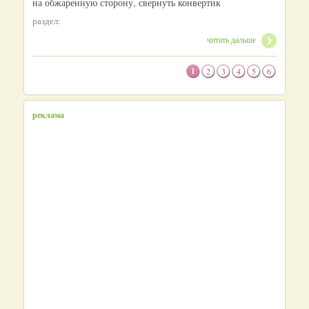
на обжаренную сторону, свернуть конвертик
раздел:
читать дальше
1
2
3
4
5
6
реклама