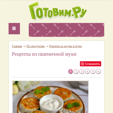
Главная
→
По продуктам
→
Рецепты из крупы и муки
Рецепты из пшеничной муки
Сохранить
1
2
3
4
5
6