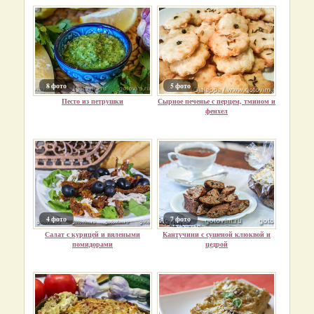
8 фото
5 фото
Песто из петрушки
Сырное печенье с перцем, тмином и
фенхел
4 фото
7 фото
Салат с курицей и вялеными
Кантучини с сушеной клюквой и
помидорами
цедрой