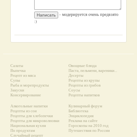
- модерируется очень предвзято
:)
Салаты
Овощные блюда
Выпечка
Паста, пельмени, вареники...
Рецепт из мяса
Десерты
Супы
Рецепты из крупы
Рыба и морепродукты
Рецепты из грибов
Закуски
Соусы
Консервирование
Рецепты напитков
Алкогольные напитки
Кулинарный форум
Рецепты из сои
Библиотека
Рецепты для хлебопечки
Энциклопедия
Рецепты для микроволновки
Реклама на сайте
Национальная кухня
Гороскопы на 2010 год
По продуктам
Путешествия по России
Случайный рецепт