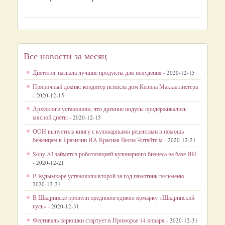
Все новости за месяц
Диетолог назвала лучшие продукты для похудения -
2020-12-15
Пряничный домик: кондитер испекла дом Кевина Маккаллистера
-
2020-12-15
Археологи установили, что древние индусы придерживались
мясной диеты -
2020-12-15
ООН выпустила книгу с кулинарными рецептами в помощь
беженцам в Бразилии ИА Красная Весна Читайте м -
2020-12-21
Sony AI займется роботизацией кулинарного бизнеса на базе ИИ
-
2020-12-21
В Кудымкаре установили второй за год памятник пельменю -
2020-12-21
В Шадринске провели предновогоднюю ярмарку «Шадринский
гусь» -
2020-12-31
Фестиваль корюшки стартует в Приморье 14 января -
2020-12-31