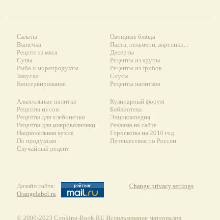
Салаты
Овощные блюда
Выпечка
Паста, пельмени, вареники...
Рецепт из мяса
Десерты
Супы
Рецепты из крупы
Рыба и морепродукты
Рецепты из грибов
Закуски
Соусы
Консервирование
Рецепты напитков
Алкогольные напитки
Кулинарный форум
Рецепты из сои
Библиотека
Рецепты для хлебопечки
Энциклопедия
Рецепты для микроволновки
Реклама на сайте
Национальная кухня
Гороскопы на 2010 год
По продуктам
Путешествия по России
Случайный рецепт
Дизайн сайта:
Change privacy settings
Orangelabel.ru
© 2000-2023 Сooking-Book.RU Использование материалов