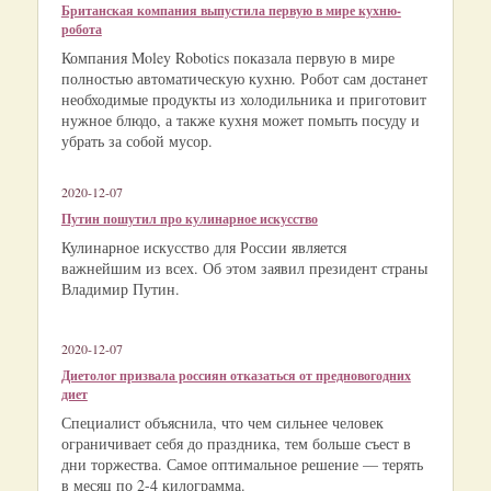
Британская компания выпустила первую в мире кухню-
робота
Компания Moley Robotics показала первую в мире
полностью автоматическую кухню. Робот сам достанет
необходимые продукты из холодильника и приготовит
нужное блюдо, а также кухня может помыть посуду и
убрать за собой мусор.
2020-12-07
Путин пошутил про кулинарное искусство
Кулинарное искусство для России является
важнейшим из всех. Об этом заявил президент страны
Владимир Путин.
2020-12-07
Диетолог призвала россиян отказаться от предновогодних
диет
Специалист объяснила, что чем сильнее человек
ограничивает себя до праздника, тем больше съест в
дни торжества. Самое оптимальное решение — терять
в месяц по 2-4 килограмма.