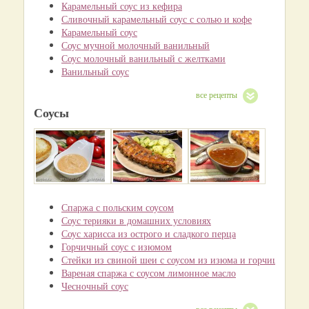
Карамельный соус из кефира
Сливочный карамельный соус с солью и кофе
Карамельный соус
Соус мучной молочный ванильный
Соус молочный ванильный с желтками
Ванильный соус
все рецепты
Соусы
Спаржа с польским соусом
Соус терияки в домашних условиях
Соус харисса из острого и сладкого перца
Горчичный соус с изюмом
Стейки из свиной шеи с соусом из изюма и горчицы
Вареная спаржа с соусом лимонное масло
Чесночный соус