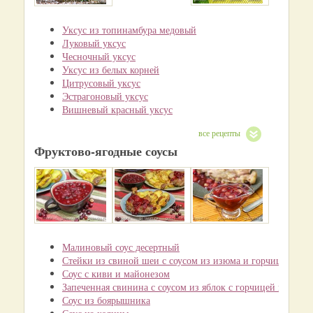
Уксус из топинамбура медовый
Луковый уксус
Чесночный уксус
Уксус из белых корней
Цитрусовый уксус
Эстрагоновый уксус
Вишневый красный уксус
все рецепты
Фруктово-ягодные соусы
Малиновый соус десертный
Стейки из свиной шеи с соусом из изюма и горчицы
Соус с киви и майонезом
Запеченная свинина с соусом из яблок с горчицей и медом
Соус из боярышника