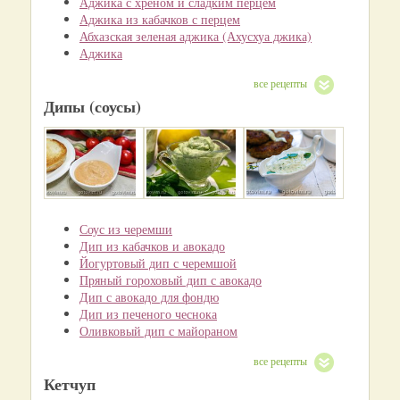
Аджика с хреном и сладким перцем
Аджика из кабачков с перцем
Абхазская зеленая аджика (Ахусхуа джика)
Аджика
все рецепты
Дипы (соусы)
Соус из черемши
Дип из кабачков и авокадо
Йогуртовый дип с черемшой
Пряный гороховый дип с авокадо
Дип с авокадо для фондю
Дип из печеного чеснока
Оливковый дип с майораном
все рецепты
Кетчуп