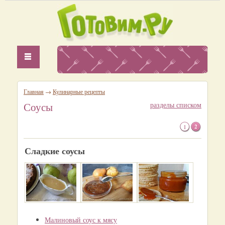
Главная
→
Кулинарные рецепты
Соусы
разделы списком
1
2
Сладкие соусы
Малиновый соус к мясу