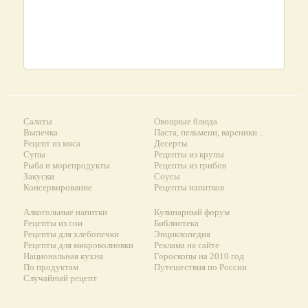
Салаты
Овощные блюда
Выпечка
Паста, пельмени, вареники...
Рецепт из мяса
Десерты
Супы
Рецепты из крупы
Рыба и морепродукты
Рецепты из грибов
Закуски
Соусы
Консервирование
Рецепты напитков
Алкогольные напитки
Кулинарный форум
Рецепты из сои
Библиотека
Рецепты для хлебопечки
Энциклопедия
Рецепты для микроволновки
Реклама на сайте
Национальная кухня
Гороскопы на 2010 год
По продуктам
Путешествия по России
Случайный рецепт