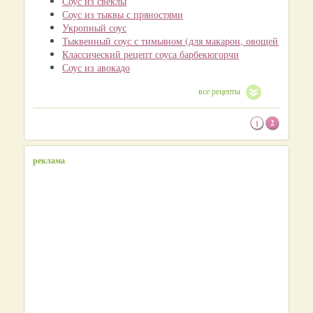
Соус из свеклы
Соус из тыквы с пряностями
Укропный соус
Тыквенный соус с тимьяном (для макарон, овощей и мяса)
Классический рецепт соуса барбекюгорчи
Соус из авокадо
все рецепты
1
2
реклама