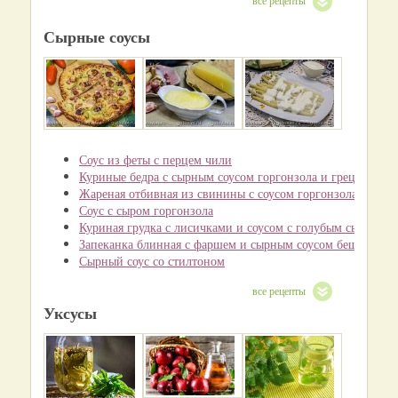
все рецепты
Сырные соусы
Соус из феты с перцем чили
Куриные бедра с сырным соусом горгонзола и грецкими о
Жареная отбивная из свинины с соусом горгонзола
Соус с сыром горгонзола
Куриная грудка с лисичками и соусом с голубым сыром
Запеканка блинная с фаршем и сырным соусом бешамель
Сырный соус со стилтоном
все рецепты
Уксусы