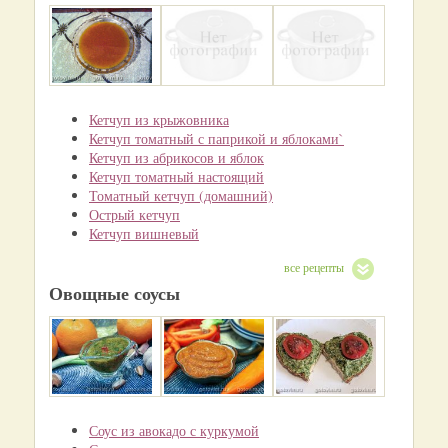
Кетчуп из крыжовника
Кетчуп томатный с паприкой и яблоками`
Кетчуп из абрикосов и яблок
Кетчуп томатный настоящий
Томатный кетчуп (домашний)
Острый кетчуп
Кетчуп вишневый
все рецепты
Овощные соусы
Соус из авокадо с куркумой