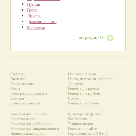
Пунши
Гроги
Ликеры
Домашнее вино
Медовухи
все разделы (31)
Салаты
Овощные блюда
Выпечка
Паста, пельмени, вареники...
Рецепт из мяса
Десерты
Супы
Рецепты из крупы
Рыба и морепродукты
Рецепты из грибов
Закуски
Соусы
Консервирование
Рецепты напитков
Алкогольные напитки
Кулинарный форум
Рецепты из сои
Библиотека
Рецепты для хлебопечки
Энциклопедия
Рецепты для микроволновки
Реклама на сайте
Национальная кухня
Гороскопы на 2010 год