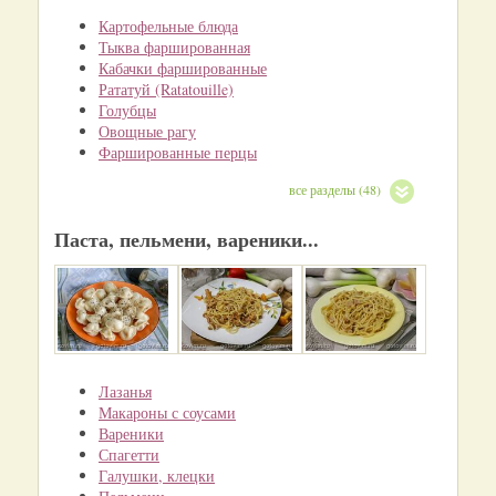
Картофельные блюда
Тыква фаршированная
Кабачки фаршированные
Рататуй (Ratatouille)
Голубцы
Овощные рагу
Фаршированные перцы
все разделы (48)
Паста, пельмени, вареники...
Лазанья
Макароны с соусами
Вареники
Спагетти
Галушки, клецки