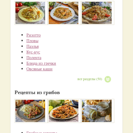
Ризотто
Пловы
Паэлья
Кус-кус
Полента
Блюда из гречки
Овсяные каши
все разделы (50)
Рецепты из грибов
Грибные котлеты