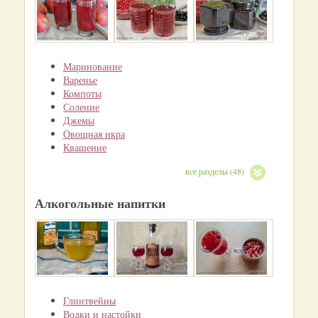
Маринование
Варенье
Компоты
Соление
Джемы
Овощная икра
Квашение
все разделы (48)
Алкогольные напитки
Глинтвейны
Водки и настойки