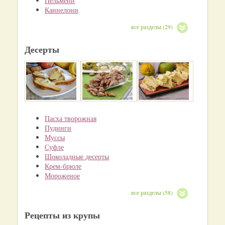
Пельмени
Каннелони
все разделы (29)
Десерты
Пасха творожная
Пудинги
Муссы
Суфле
Шоколадные десерты
Крем-брюле
Мороженое
все разделы (58)
Рецепты из крупы