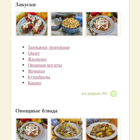
Закуски
Запеканки творожные
Омлет
Жюльены
Овощные котлеты
Яичница
Бутерброды
Канапе
все разделы (88)
Овощные блюда