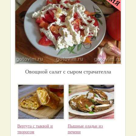
Овощной салат с сыром страчателла
Вертута с тыквой и
Пышные оладьи из
творогом
печени