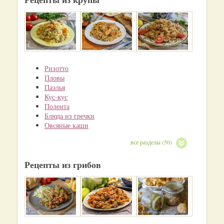
Ризотто
Пловы
Паэлья
Кус-кус
Полента
Блюда из гречки
Овсяные каши
все разделы (50)
Рецепты из грибов