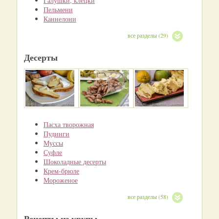
Галушки, клецки
Пельмени
Каннелони
все разделы (29)
Десерты
Пасха творожная
Пудинги
Муссы
Суфле
Шоколадные десерты
Крем-брюле
Мороженое
все разделы (58)
Рецепты из крупы