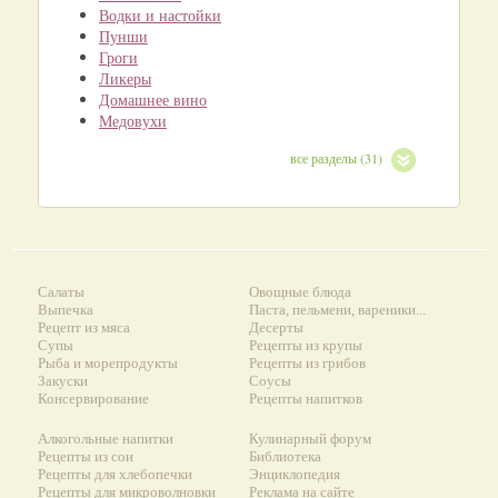
Водки и настойки
Пунши
Гроги
Ликеры
Домашнее вино
Медовухи
все разделы (31)
Салаты
Овощные блюда
Выпечка
Паста, пельмени, вареники...
Рецепт из мяса
Десерты
Супы
Рецепты из крупы
Рыба и морепродукты
Рецепты из грибов
Закуски
Соусы
Консервирование
Рецепты напитков
Алкогольные напитки
Кулинарный форум
Рецепты из сои
Библиотека
Рецепты для хлебопечки
Энциклопедия
Рецепты для микроволновки
Реклама на сайте