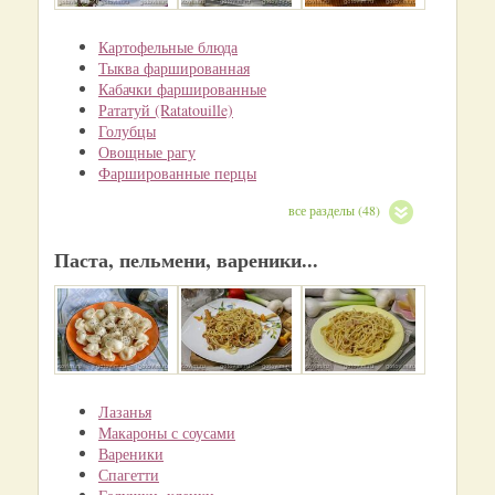
Картофельные блюда
Тыква фаршированная
Кабачки фаршированные
Рататуй (Ratatouille)
Голубцы
Овощные рагу
Фаршированные перцы
все разделы (48)
Паста, пельмени, вареники...
Лазанья
Макароны с соусами
Вареники
Спагетти